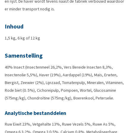
en rijst. De haver wordt tevens naast de fabriek verbouwd waardoor
er minder transport nodig is.
Inhoud
1,5 kg, 6 kg of 12 kg
Samenstelling
40% Insect (Insectenmeel 26,2%, Vers Bereide Insecten 8,3%,
Insectenolie 5,5%), Haver (19%), Aardappel (19%), Maïs, Erwten,
Biergist, Zeewier (2%), Lijnzaad, Tomatenpulp, Mineralen, Vitaminen,
Rode biet (0. 5%), Cichoreipulp, Pompoen, Wortel, Glucosamine
(575mg/kg), Chondroïtine (575mg/kg), Boerenkool, Peterselie.
Analytische bestanddelen
Ruw Eiwit 23%, Vetgehalte 13%, Ruwe Vezels 5%, Ruwe As 5%,
Omega 6 3,2%, Omega 3 0,5%, Calcium 0,8%, Metaboliseerbare