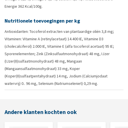
Energie 362 Kcal/100g.
Nutritionele toevoegingen per kg
Antioxidanten: Tocoferol extracten van plantaardige oliën 3,8 mg;
Vitaminen: Vitamine A (retinylacetaat) 14.400 IE, Vitamine D3
(cholecalciferol) 2.000 IE, Vitamine E (alfa tocoferol acetaat) 95 IE;
Sporenelementen; Zink (Zinksulfaatmonohydraat) 48 mg, IJzer
(IJzer(II)sulfaatmonohydraat) 48 mg, Mangaan
(Mangaansulfaatmonohydraat) 33 mg, Koper
(Koper(II)sulfaatpentahydraat) 14 mg, Jodium (Calciumjodaat
watervrij) 0.. 96 mg, Selenium (Natriumseleniet) 0,29 mg.
Andere klanten kochten ook