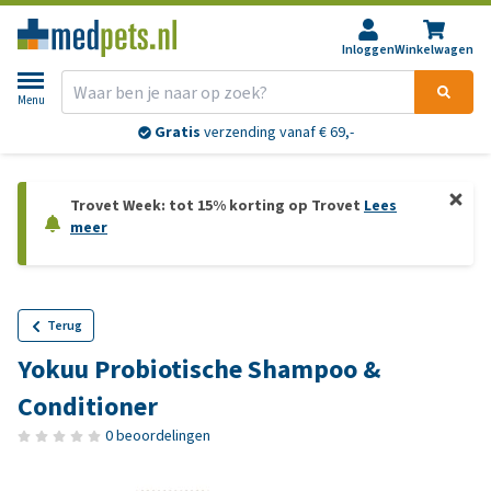
Inloggen
Winkelwagen
Menu
Gratis
verzending vanaf € 69,-
Trovet Week: tot 15% korting op Trovet
Lees
meer
Terug
Yokuu Probiotische Shampoo &
Conditioner
0 beoordelingen