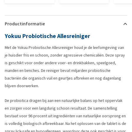
Productinformatie
Yokuu Probiotische Allesreiniger
Met de Yokuu Probiotische Allesreiniger houd je de leefomgeving van
je huisdier fris en schoon, zonder agressieve chemicaliën. Deze spray
is geschikt voor onder andere voer- en drinkbakken, speelgoed,
manden en benches. De reiniger bevat miljarden probiotische
bacteriën die organisch vuil en geurtjes afbreken en nog dagenlang
blijven doorwerken.
De probiotica dragen bij aan een natuurlijke balans op het oppervlak
en zorgen voor een langdurig schoon resultaat. De samenstelling
bestaat voor 96 procent uit ingrediënten van natuurlijke oorsprong en
is volledig biologisch afbreekbaar. Na het oplossen van de tablet is de
spray lick-safe en hypoallergeen, waardoor deze ook geschikt is voor