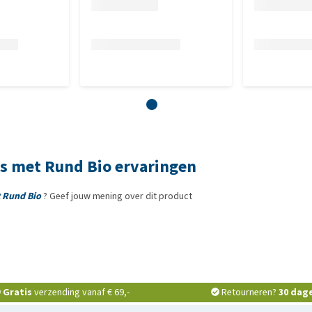
ks met Rund Bio ervaringen
t Rund Bio
? Geef jouw mening over dit product
Gratis
verzending vanaf € 69,-
Retourneren?
30 dag