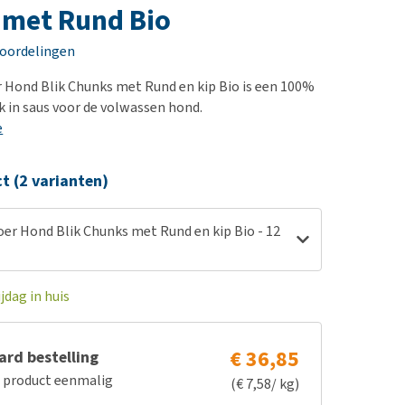
erproblemen
nd te zwaar wordt?
 met Rund Bio
derdom en dementie
lp! Mijn hond plast in
eoordelingen
is. Wat nu?
ergewicht en conditie
kijk alles
r Hond Blik Chunks met Rund en kip Bio is een 100%
ieren, pezen en botten
k in saus voor de volwassen hond.
uchtbaarheid
e
kijk alles
ct (2 varianten)
oer Hond Blik Chunks met Rund en kip Bio - 12
jdag in huis
€ 36,85
rd bestelling
e product eenmalig
(€ 7,58/ kg)