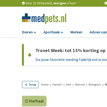
Voor 21:30 besteld,
morgen
in huis*
Dieren
Apotheek
Merken
Advies van
Voer
Apotheek
Trovet Week: tot 15% korting op
Hondenbrokken
Vlooien en teken
Sla jouw favoriete voeding tijdelijk extra voo
Natvoer
Ontworming
Dieetvoer
Medicijnen en
supplementen
Standaardvoer
Probiotica en we
Graanvrij honden
Terug
Home
Honden
Voer
Natvoer
Biologisch
Y
Vitamines en min
Puppyvoer en sna
Medische benodi
Herhaal
Glutenvrij honden