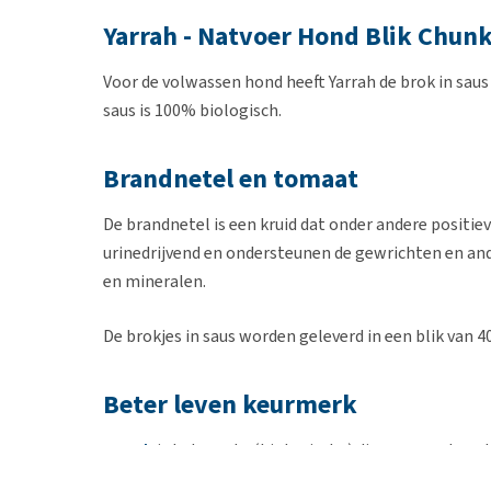
Yarrah - Natvoer Hond Blik Chun
Voor de volwassen hond heeft Yarrah de brok in sau
saus is 100% biologisch.
Brandnetel en tomaat
De brandnetel is een kruid dat onder andere positi
urinedrijvend en ondersteunen de gewrichten en an
en mineralen.
De brokjes in saus worden geleverd in een blik van 
Beter leven keurmerk
Yarrah
is het eerste (biologische) diervoermerk met
keurmerk werd in 2007 geïntroduceerd door de Dier