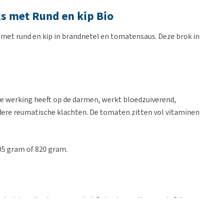
ks met Rund en kip Bio
s met rund en kip in brandnetel en tomatensaus. Deze brok in
eve werking heeft op de darmen, werkt bloedzuiverend,
dere reumatische klachten. De tomaten zitten vol vitaminen
405 gram of 820 gram.
 de drie volle sterren van het Beter Leven Keurmerk. Dit
enbescherming om het dierenwelzijn van dieren die voor