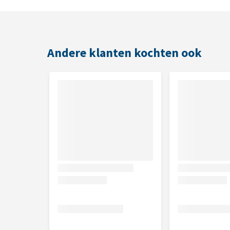
consumptie gebruikt worden te verbeteren.
Samenstelling
Andere klanten kochten ook
25% kip* (karkas*, vlees*), tarwe*, 5,0% rund* (lever*,
mineralen, 0,1% gedroogde tomaat*, 0,1% gedroogd
Analytische bestanddelen
Ruw eiwit 7,0%, Ruwe celstof 0,2%, Ruw vet 5,0%, 
Calcium0,3%, Fosfor 0,3%, Natrium 0,1%, Zout 0,4
Nutritionele toevoegingsmiddelen
Vitamine A (IE/kg) 1.100,00, Vitamine D3 (IE/kg) 14