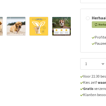
Herhaal
Herh
Profite
Pauzee
Voor 21:30 be
Kies zelf
waa
Gratis
verzend
Klanten beoo