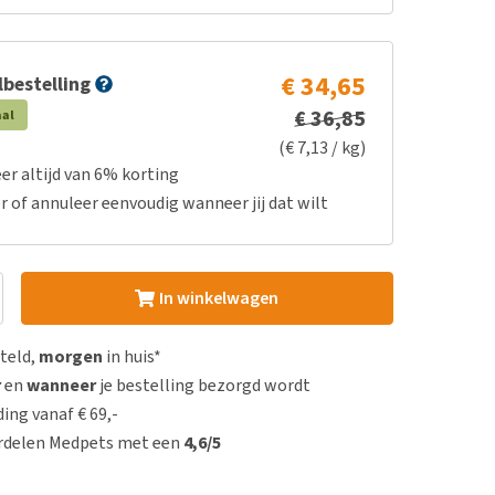
€ 34,65
bestelling
€ 36,85
aal
(€ 7,13 / kg)
er altijd van 6% korting
r of annuleer eenvoudig wanneer jij dat wilt
In winkelwagen
steld,
morgen
in huis*
r
en
wanneer
je bestelling bezorgd wordt
ing vanaf € 69,-
rdelen Medpets met een
4,6/5