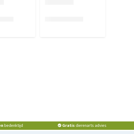
en
bedenktijd
Gratis
dierenarts advies