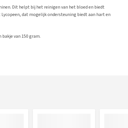
en. Dit helpt bij het reinigen van het bloed en biedt
 Lycopeen, dat mogelijk ondersteuning biedt aan hart en
m bakje van 150 gram.
 de drie volle sterren van het Beter Leven Keurmerk. Dit
enbescherming om het dierenwelzijn van dieren die voor
ten*, 0,55% gedroogde wortelen* , 0,2% gedroogde