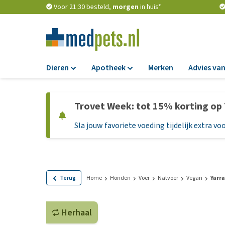
Voor 21:30 besteld,
morgen
in huis*
Dieren
Apotheek
Merken
Advies van
Voer
Apotheek
Trovet Week: tot 15% korting op
Hondenbrokken
Vlooien en teken
Sla jouw favoriete voeding tijdelijk extra voo
Natvoer
Ontworming
Dieetvoer
Medicijnen en
supplementen
Standaardvoer
Probiotica en we
Graanvrij honden
Terug
Home
Honden
Voer
Natvoer
Vegan
Yarra
Vitamines en min
Puppyvoer en sna
Medische benodi
Herhaal
Glutenvrij honden