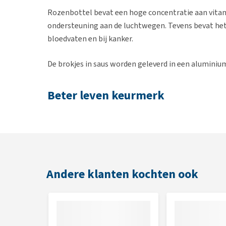
Rozenbottel bevat een hoge concentratie aan vitamin
ondersteuning aan de luchtwegen. Tevens bevat het
bloedvaten en bij kanker.
De brokjes in saus worden geleverd in een aluminiu
Beter leven keurmerk
Yarrah
is het eerste (biologische) diervoermerk met
keurmerk werd in 2007 geïntroduceerd door de Dier
consumptie gebruikt worden te verbeteren.
Andere klanten kochten ook
Samenstelling
Sojabonen*, zonnebloemolie*, 2,2% gedroogde erw
rozenbottel*, gedroogde lavas*.