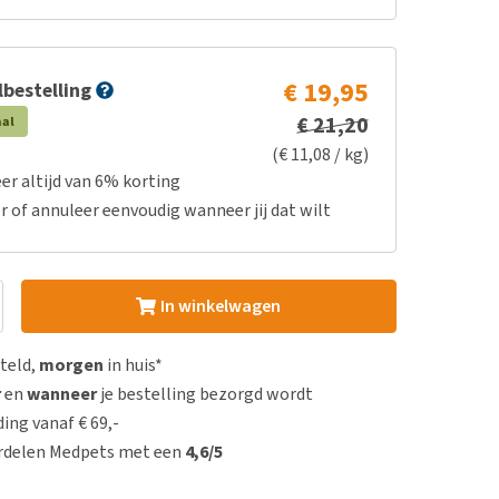
€ 19,95
bestelling
€ 21,20
aal
(€ 11,08 / kg)
er altijd van 6% korting
r of annuleer eenvoudig wanneer jij dat wilt
In winkelwagen
steld,
morgen
in huis*
r
en
wanneer
je bestelling bezorgd wordt
ing vanaf € 69,-
rdelen Medpets met een
4,6/5