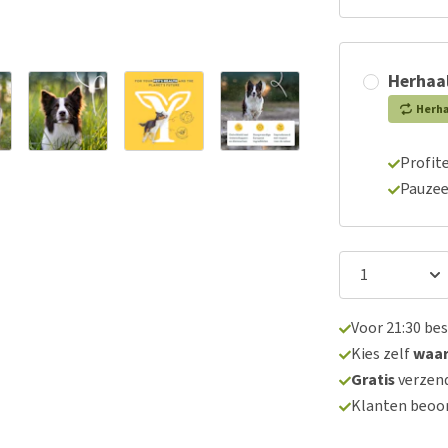
Herhaal
Herh
Profite
Pauzee
Voor 21:30 be
Kies zelf
waa
Gratis
verzend
Klanten beoo