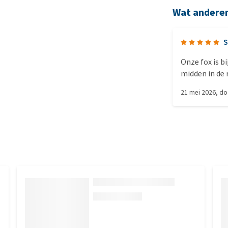
Wat andere
S
Onze fox is b
midden in de 
wij ook.
21 mei 2026
, d