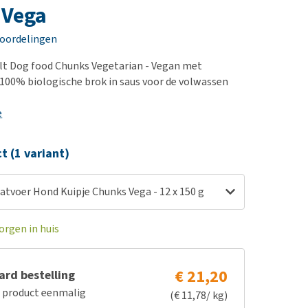
erproblemen
nd te zwaar wordt?
 Vega
derdom en dementie
lp! Mijn hond plast in
eoordelingen
is. Wat nu?
ergewicht en conditie
kijk alles
ult Dog food Chunks Vegetarian - Vegan met
ieren, pezen en botten
 100% biologische brok in saus voor de volwassen
uchtbaarheid
e
kijk alles
ct (1 variant)
Natvoer Hond Kuipje Chunks Vega - 12 x 150 g
orgen in huis
€ 21,20
rd bestelling
e product eenmalig
(€ 11,78/ kg)