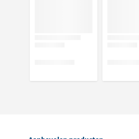
* = biologisch
Analytische bestanddelen
Ruw eiwit 9,0%, ruwe celstof 0,4%, ruw vet 4,0%, r
fosfor 0,1%, natrium 0,2%, zout 0,5%