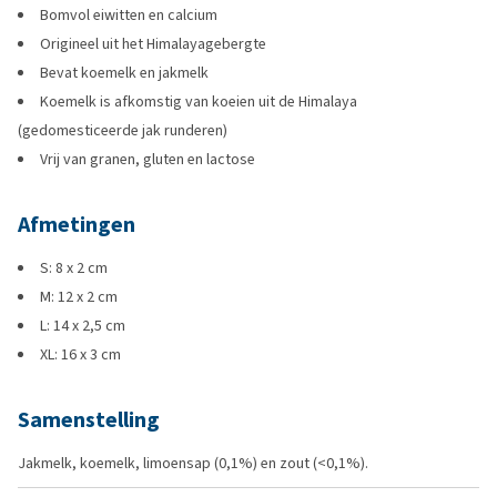
Bomvol eiwitten en calcium
Origineel uit het Himalayagebergte
Bevat koemelk en jakmelk
Koemelk is afkomstig van koeien uit de Himalaya
(gedomesticeerde jak runderen)
Vrij van granen, gluten en lactose
Afmetingen
S: 8 x 2 cm
M: 12 x 2 cm
L: 14 x 2,5 cm
XL: 16 x 3 cm
Samenstelling
Jakmelk, koemelk, limoensap (0,1%) en zout (<0,1%).