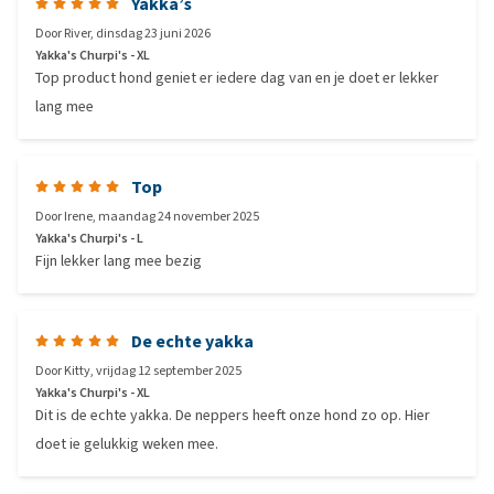
Yakka’s
Door
River
,
dinsdag 23 juni 2026
Yakka's Churpi's - XL
Top product hond geniet er iedere dag van en je doet er lekker
lang mee
Top
Door
Irene
,
maandag 24 november 2025
Yakka's Churpi's - L
Fijn lekker lang mee bezig
De echte yakka
Door
Kitty
,
vrijdag 12 september 2025
Yakka's Churpi's - XL
Dit is de echte yakka. De neppers heeft onze hond zo op. Hier
doet ie gelukkig weken mee.