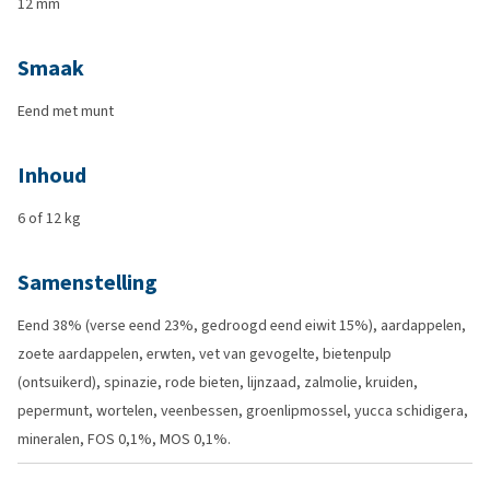
12 mm
Smaak
Eend met munt
Inhoud
6 of 12 kg
Samenstelling
Eend 38% (verse eend 23%, gedroogd eend eiwit 15%), aardappelen,
zoete aardappelen, erwten, vet van gevogelte, bietenpulp
(ontsuikerd), spinazie, rode bieten, lijnzaad, zalmolie, kruiden,
pepermunt, wortelen, veenbessen, groenlipmossel, yucca schidigera,
mineralen, FOS 0,1%, MOS 0,1%.