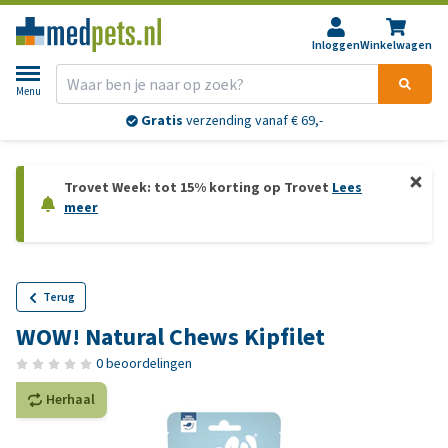
Inloggen
Winkelwagen
Menu
Gratis
verzending vanaf € 69,-
Trovet Week: tot 15% korting op Trovet
Lees
meer
Terug
WOW! Natural Chews Kipfilet
0 beoordelingen
Herhaal