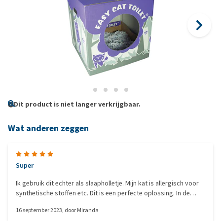
Dit product is niet langer verkrijgbaar.
Wat anderen zeggen
Super
Ik gebruik dit echter als slaapholletje. Mijn kat is allergisch voor
synthetische stoffen etc. Dit is een perfecte oplossing. In de
kattenbak een kussen van katoen. Kap eroverheen en ze vindt
16 september 2023
, door
Miranda
het heerlijk.