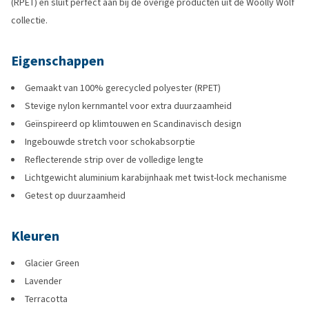
(RPET) en sluit perfect aan bij de overige producten uit de Woolly Wolf
collectie.
Eigenschappen
Gemaakt van 100% gerecycled polyester (RPET)
Stevige nylon kernmantel voor extra duurzaamheid
Geïnspireerd op klimtouwen en Scandinavisch design
Ingebouwde stretch voor schokabsorptie
Reflecterende strip over de volledige lengte
Lichtgewicht aluminium karabijnhaak met twist-lock mechanisme
Getest op duurzaamheid
Kleuren
Glacier Green
Lavender
Terracotta