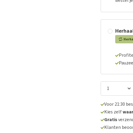
Bestel j
Herhaal
Herh
Profite
Pauzee
Voor 21:30 be
Kies zelf
waa
Gratis
verzend
Klanten beoo