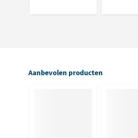
Samenstelling
Eend 31% (verse eend 17%, gedroogde eend 14%), pl
eendenvet, eendenbouillon, pompoen, venkel, min
pepermunt 0,5%, visolie, gember 0,2%. Energiegehalt
Analytische bestanddelen
Ruw eiwit 14%, ruw vet 10%, ruwe as 7%, ruwe celst
Aanbevolen producten
Nutritionele toevoegingsmiddelen per 
Vitamine A (als retinylacetaat) 21.871 IE, vitamine D3
tocoferylacetaat) 710 mg, L-carnitine 1.000 mg, jodi
ijzer(II)sulfaat-monohydraat en ijzer(II)-aminozuu
en aminozuur-zinkchelaat-hydraat) 150 mg, manga
koper(II)sulfaat-pentahydraat en aminozuur-koper(
0,15 mg, DL-methionine 3.000 mg.