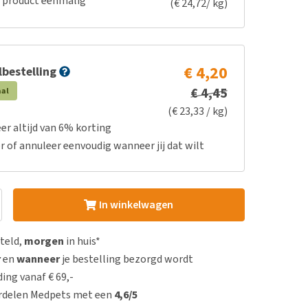
e product eenmalig
(€ 24,72/ kg)
€ 4,20
bestelling
€ 4,45
aal
(€ 23,33 / kg)
er altijd van 6% korting
r of annuleer eenvoudig wanneer jij dat wilt
In winkelwagen
steld,
morgen
in huis*
r
en
wanneer
je bestelling bezorgd wordt
ing vanaf € 69,-
rdelen Medpets met een
4,6/5