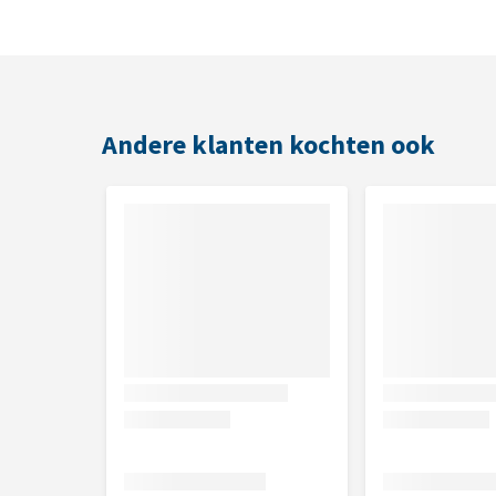
Geschikt voor
Honden
Andere klanten kochten ook
Gebruik
Je geeft de Dental sticks als beloning tussendoor. Z
Smaak
Eend
Inhoud
180 g