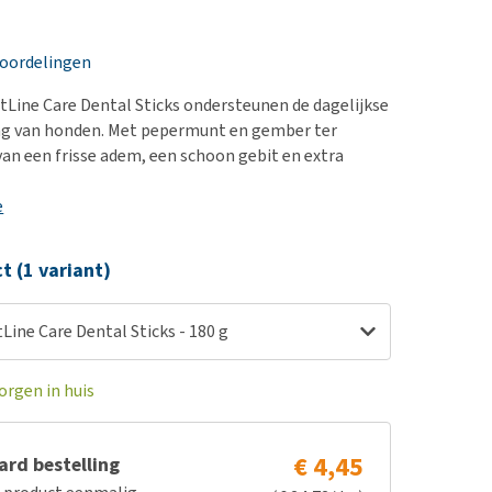
erproblemen
nd te zwaar wordt?
derdom en dementie
lp! Mijn hond plast in
eoordelingen
is. Wat nu?
ergewicht en conditie
kijk alles
tLine Care Dental Sticks ondersteunen de dagelijkse
ieren, pezen en botten
ng van honden. Met pepermunt en gember ter
uchtbaarheid
an een frisse adem, een schoon gebit en extra
kijk alles
e
ct (1 variant)
Line Care Dental Sticks - 180 g
orgen in huis
€ 4,45
rd bestelling