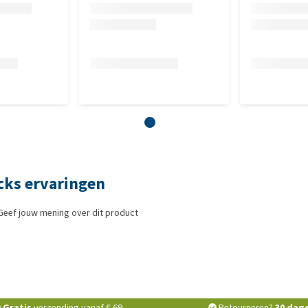
icks ervaringen
Geef jouw mening over dit product
Gratis
verzending vanaf € 69,-
Retourneren?
30 dag