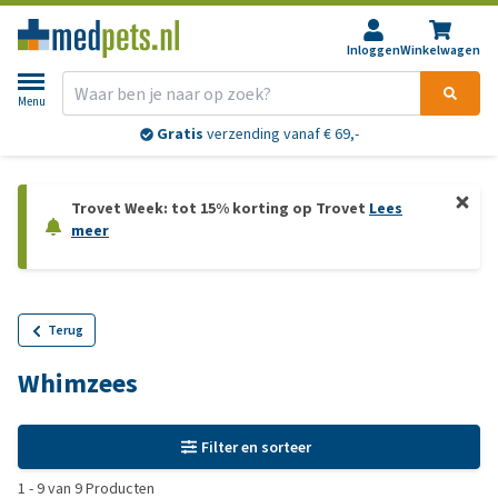
Inloggen
Winkelwagen
Menu
Gratis
verzending vanaf € 69,-
Trovet Week: tot 15% korting op Trovet
Lees
meer
Terug
Whimzees
Filter en sorteer
1
-
9
van
9
Producten