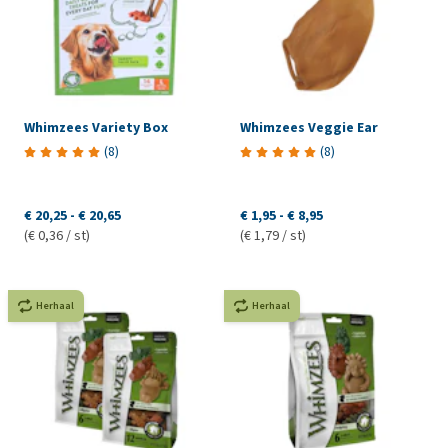
Whimzees Variety Box
Whimzees Veggie Ear
(
8
)
(
8
)
€ 20,25
-
€ 20,65
€ 1,95
-
€ 8,95
(€ 0,36 / st)
(€ 1,79 / st)
Herhaal
Herhaal