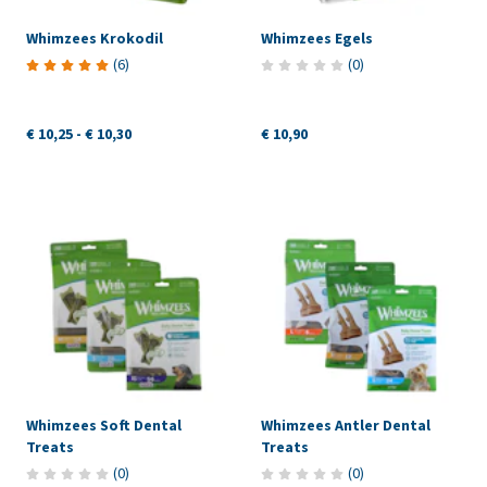
Whimzees Krokodil
Whimzees Egels
(
6
)
(
0
)
€ 10,25
-
€ 10,30
€ 10,90
Whimzees Soft Dental
Whimzees Antler Dental
Treats
Treats
(
0
)
(
0
)