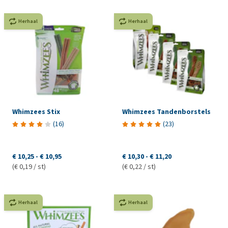
Herhaal
Herhaal
Whimzees Stix
Whimzees Tandenborstels
(
16
)
(
23
)
€ 10,25
-
€ 10,95
€ 10,30
-
€ 11,20
(€ 0,19 / st)
(€ 0,22 / st)
Herhaal
Herhaal