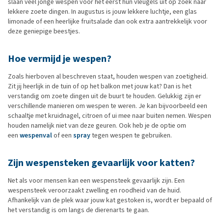
slaan veel jonge wespen voor het eerst hun vleugels uit op zoek naar
lekkere zoete dingen. In augustus is jouw lekkere luchtje, een glas
limonade of een heerlijke fruitsalade dan ook extra aantrekkelijk voor
deze geniepige beestjes.
Hoe vermijd je wespen?
Zoals hierboven al beschreven staat, houden wespen van zoetigheid.
Zit jij heerlijk in de tuin of op het balkon met jouw kat? Dan is het
verstandig om zoete dingen uit de buurt te houden. Gelukkig zijn er
verschillende manieren om wespen te weren. Je kan bijvoorbeeld een
schaaltje met kruidnagel, citroen of ui mee naar buiten nemen. Wespen
houden namelijk niet van deze geuren. Ook heb je de optie om
een
wespenval
of een
spray
tegen wespen te gebruiken.
Zijn wespensteken gevaarlijk voor katten?
Net als voor mensen kan een wespensteek gevaarlijk zijn. Een
wespensteek veroorzaakt zwelling en roodheid van de huid.
Afhankelijk van de plek waar jouw kat gestoken is, wordt er bepaald of
het verstandig is om langs de dierenarts te gaan.