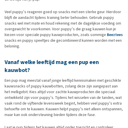
Veel puppy’s reageren goed op snacks met een sterke geur. Hierdoor
blijft de aandacht tijdens training beter behouden. Gebruik puppy
snacks wel met mate en houd rekening met de dagelijkse voeding om
overgewicht te voorkomen. Voor puppy’s die graag kauwen kun je
kiezen voor speciale puppy kauwproducten, zoals sommige
Beeztees
snacks en puppy speeltjes die gecombineerd kunnen worden met een
beloning.
Vanaf welke leeftijd mag een pup een
kauwbot?
Een pup mag meestal vanaf jonge leeftijd kennismaken met geschikte
kauwsnacks of puppy kauwbotten, zolang deze zijn aangepast aan
het melkgebit. Kies altijd voor zachte kauwproducten die speciaal
ontwikkeld zijn voor puppy’s. Tijdens het wisselen van de tanden, wat
vaak rond de vijftiende levensweek begint, hebben veel puppy’s extra
behoefte om te kauwen. Kauwen helpt puppy’s niet alleen ontspannen,
maar kan ook ondersteuning bieden tijdens deze fase.
Laat je pup tijdens het kauwen altijd onder toezicht en controleer