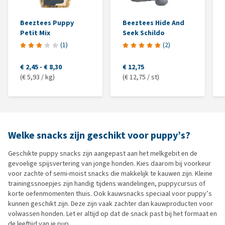
Beeztees Puppy
Beeztees Hide And
Petit Mix
Seek Schildo
(
1
)
(
2
)
€ 2,45
-
€ 8,30
€ 12,75
(€ 5,93 / kg)
(€ 12,75 / st)
Welke snacks zijn geschikt voor puppy’s?
Geschikte puppy snacks zijn aangepast aan het melkgebit en de
gevoelige spijsvertering van jonge honden. Kies daarom bij voorkeur
voor zachte of semi-moist snacks die makkelijk te kauwen zijn. Kleine
trainingssnoepjes zijn handig tijdens wandelingen, puppycursus of
korte oefenmomenten thuis. Ook kauwsnacks speciaal voor puppy’s
kunnen geschikt zijn. Deze zijn vaak zachter dan kauwproducten voor
volwassen honden. Let er altijd op dat de snack past bij het formaat en
de leeftijd van je pup.