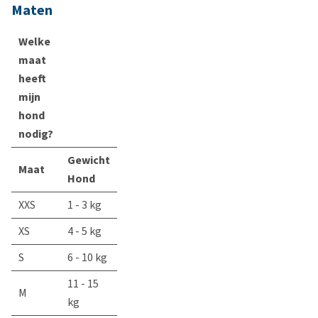
Maten
Welke
maat
heeft
mijn
hond
nodig?
Gewicht
Maat
Hond
XXS
1 - 3 kg
XS
4 - 5 kg
S
6 - 10 kg
11 - 15
M
kg