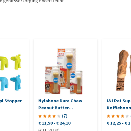
e gebitsverzorging ondersteunt.
pl Stopper
Nylabone Dura Chew
I&I Pet Sup
Peanut Butter
Koffieboo
Hondenkluif
(
7
)
€ 11,50
-
€ 24,10
€ 12,25
-
€ 1
(€ 11,50 / st)