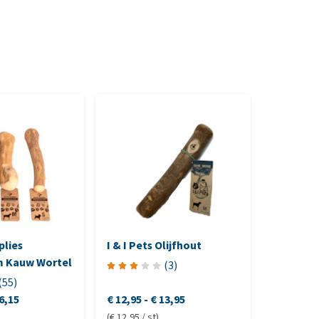
plies
I & I Pets Olijfhout
Beeztee
m Kauw Wortel
Dental
(
3
)
(
55
)
6,15
€ 12,95
-
€ 13,95
€ 10,45
-
(€ 12,95 / st)
(€ 20,45 / s