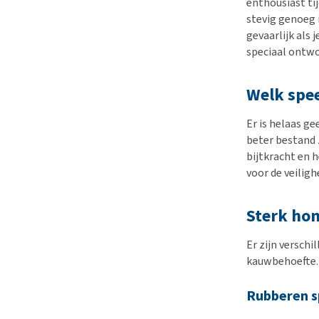
enthousiast ti
stevig genoeg i
gevaarlijk als 
speciaal ontwo
Welk spe
Er is helaas g
beter bestand z
bijtkracht en 
voor de veiligh
Sterk ho
Er zijn verschi
kauwbehoefte. 
Rubberen s