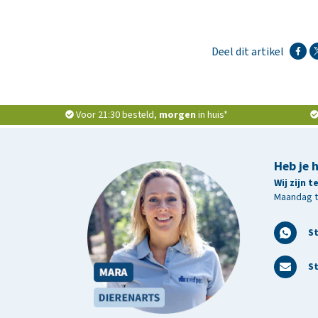
Deel dit artikel
Voor 21:30 besteld,
morgen
in huis*
Heb je 
Wij zijn 
Maandag t/
S
St