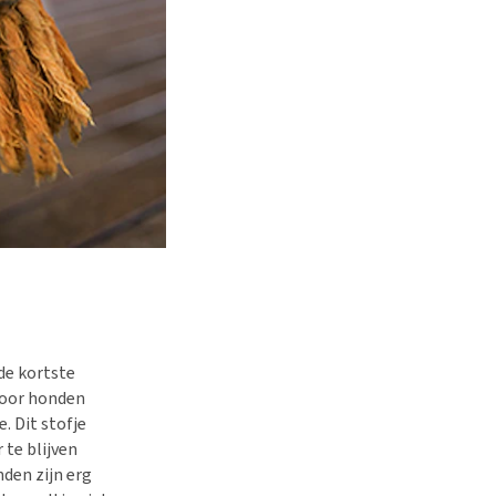
de kortste
voor honden
. Dit stofje
 te blijven
den zijn erg