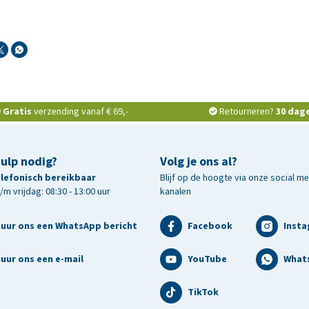
Gratis
verzending vanaf € 69,-
Retourneren?
30 dag
hulp nodig?
Volg je ons al?
telefonisch bereikbaar
Blijf op de hoogte via onze social m
m vrijdag: 08:30 - 13:00 uur
kanalen
tuur ons een WhatsApp bericht
Facebook
Inst
uur ons een e-mail
YouTube
What
TikTok