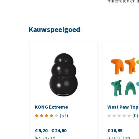
mineralen en d
Kauwspeelgoed
KONG Extreme
West Paw Top
(
57
)
(
0
)
€ 9,20
-
€ 24,60
€ 16,95
(€ 9,20 / st)
(€ 16,95 / st)