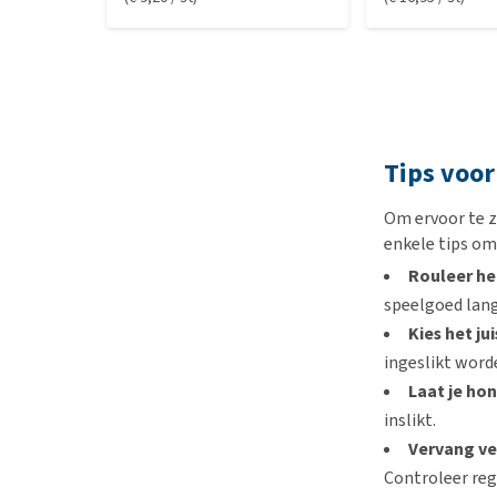
Tips voor
Om ervoor te z
enkele tips om
Rouleer he
speelgoed lang
Kies het j
ingeslikt word
Laat je ho
inslikt.
Vervang ver
Controleer reg