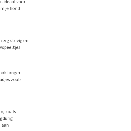
jn ideaal voor
 om je hond
n erg stevig en
wspeeltjes.
vaak langer
adjes zoals
n, zoals
ngdurig
s aan