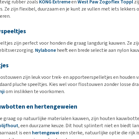
stevig rubber zoals
KONG Extreme
en
West Paw Zogoflex Toppl
zi
. Ze zijn flexibel, duurzaam en je kunt ze vullen met iets lekkers
eren.
speeltjes
ltjes zijn perfect voor honden die graag langdurig kauwen. Ze zij
ebitsverzorging.
Nylabone
heeft een brede selectie aan nylon kau
jes
flostouwen zijn leuk voor trek- en apporteerspelletjes en houden 
daard pluche speeltjes. Kies wel voor flostouwen zonder losse dra
ji
om inslikken te voorkomen.
uwbotten en hertengeweien
e graag op natuurlijke materialen kauwen, zijn houten kauwbotte
olijfhout
, een duurzame keuze. Dit hout splintert niet en biedt la
aarnaast is een
hertengewei
een sterke, natuurlijke optie die rijk i