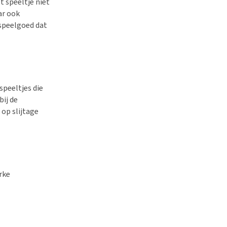
t speeltje niet
ar ook
 speelgoed dat
speeltjes die
bij de
op slijtage
rke