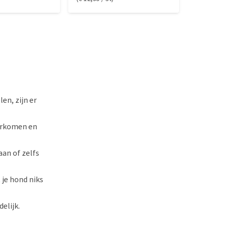
en, zijn er
orkomen en
aan of zelfs
je hond niks
elijk.