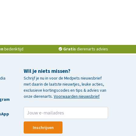
en
bedenktijd
Gratis
dierenarts advies
Wil je niets missen?
edia
Schrijf je nu in voor de Medpets nieuwsbrief
met daarin de laatste nieuwtjes, leuke acties,
exclusieve kortingscodes en tips & advies van
onze dierenarts.
Voorwaarden nieuwsbrief
agram
sApp
Inschrijven