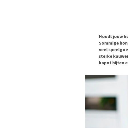
BARF
Hypoallergeen vo
Puppy apotheek
Biologisch honde
Vuurwerkangst
Vegan hondenvoe
Bekijk alles
Snacks
Houdt jouw ho
Bekijk alles
Sommige honde
veel speelgoed
sterke kauwer
kapot bijten e