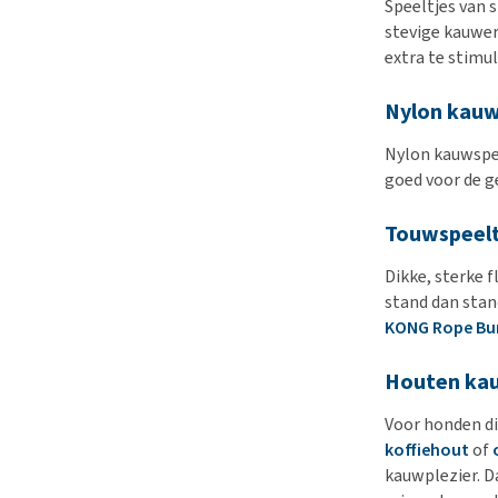
Speeltjes van 
stevige kauwers
extra te stimul
Nylon kauw
Nylon kauwspee
goed voor de g
Touwspeelt
Dikke, sterke 
stand dan stan
KONG Rope Bun
Houten ka
Voor honden di
koffiehout
of
kauwplezier. D