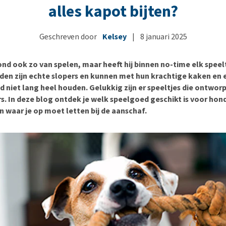
Bench
Nierproblemen
BARF
Ni
ho
er
alles kapot bijten?
Voer- en drinkbakken
Ouderdom en dementie
Puppy apotheek
Ou
He
nvoer
hu
Op reis en onderweg
Overgewicht en conditie
Vuurwerkangst
Ov
Geschreven door
Kelsey
|
8 januari 2025
r
Be
Bekijk alles
Bekijk alles
Puppy benodigdheden
Sp
nd ook zo van spelen, maar heeft hij binnen no-time elk speel
Bekijk alles
Vr
n zijn echte slopers en kunnen met hun krachtige kaken en
Be
 niet lang heel houden. Gelukkig zijn er speeltjes die ontworp
s. In deze blog ontdek je welk speelgoed geschikt is voor hond
n waar je op moet letten bij de aanschaf.