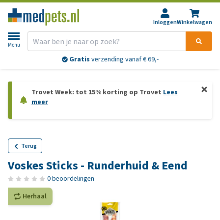
Inloggen
Winkelwagen
Menu
Gratis
verzending vanaf € 69,-
Trovet Week: tot 15% korting op Trovet
Lees
meer
Terug
Voskes Sticks - Runderhuid & Eend
0 beoordelingen
Herhaal