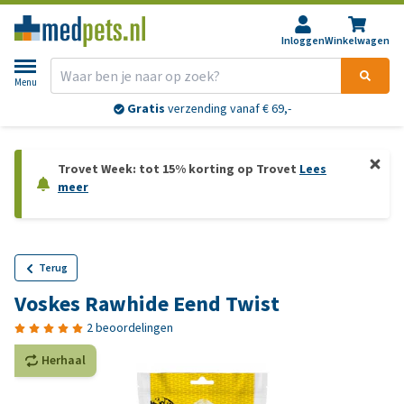
Inloggen
Winkelwagen
Menu
Gratis
verzending vanaf € 69,-
Trovet Week: tot 15% korting op Trovet
Lees
meer
Terug
Voskes Rawhide Eend Twist
2 beoordelingen
Herhaal