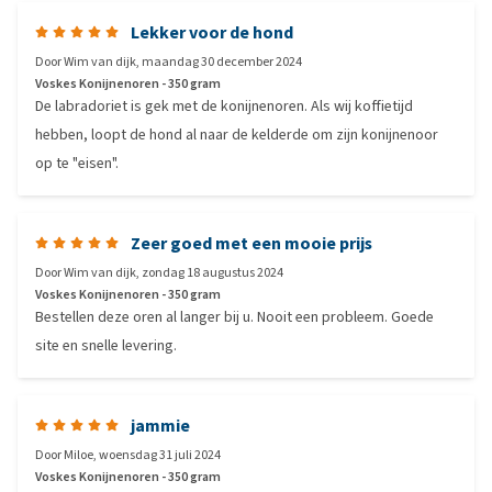
Lekker voor de hond
Door
Wim van dijk
,
maandag 30 december 2024
Voskes Konijnenoren - 350 gram
De labradoriet is gek met de konijnenoren. Als wij koffietijd
hebben, loopt de hond al naar de kelderde om zijn konijnenoor
op te "eisen".
Zeer goed met een mooie prijs
Door
Wim van dijk
,
zondag 18 augustus 2024
Voskes Konijnenoren - 350 gram
Bestellen deze oren al langer bij u. Nooit een probleem. Goede
site en snelle levering.
jammie
Door
Miloe
,
woensdag 31 juli 2024
Voskes Konijnenoren - 350 gram