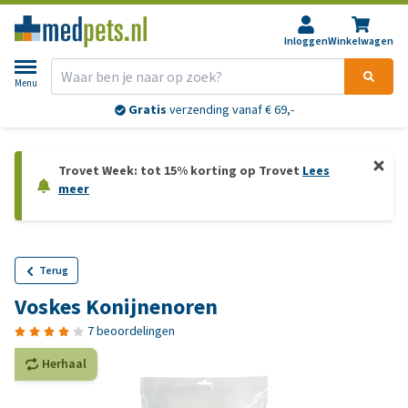
Inloggen
Winkelwagen
Menu
Gratis
verzending vanaf € 69,-
Trovet Week: tot 15% korting op Trovet
Lees
meer
Terug
Voskes Konijnenoren
7 beoordelingen
Herhaal