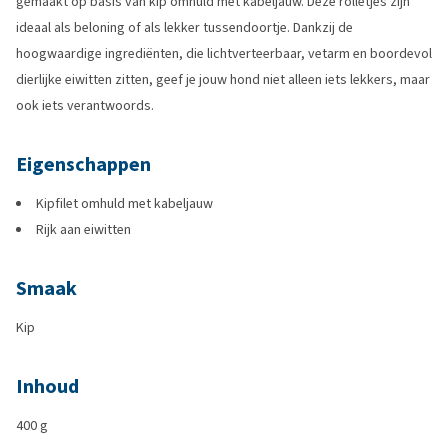
gemaakt op basis van kip omhuld met kabeljauw. Deze rolletjes zijn
ideaal als beloning of als lekker tussendoortje. Dankzij de
hoogwaardige ingrediënten, die lichtverteerbaar, vetarm en boordevol
dierlijke eiwitten zitten, geef je jouw hond niet alleen iets lekkers, maar
ook iets verantwoords.
Eigenschappen
Kipfilet omhuld met kabeljauw
Rijk aan eiwitten
Smaak
Kip
Inhoud
400 g