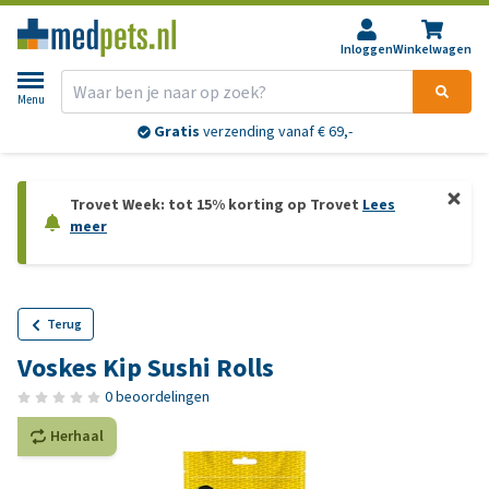
Inloggen
Winkelwagen
Menu
Gratis
verzending vanaf € 69,-
Trovet Week: tot 15% korting op Trovet
Lees
meer
Terug
Voskes Kip Sushi Rolls
0 beoordelingen
Herhaal