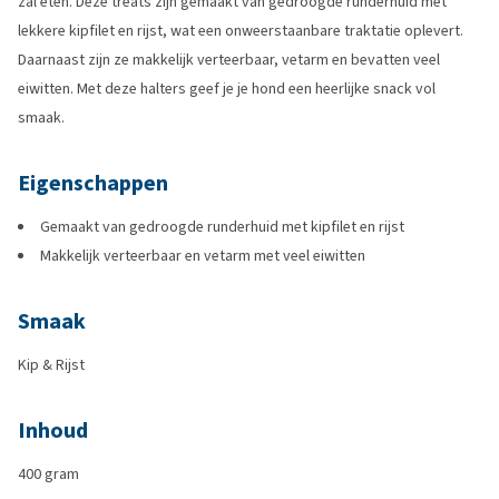
zal eten. Deze treats zijn gemaakt van gedroogde runderhuid met
lekkere kipfilet en rijst, wat een onweerstaanbare traktatie oplevert.
Daarnaast zijn ze makkelijk verteerbaar, vetarm en bevatten veel
eiwitten. Met deze halters geef je je hond een heerlijke snack vol
smaak.
Eigenschappen
Gemaakt van gedroogde runderhuid met kipfilet en rijst
Makkelijk verteerbaar en vetarm met veel eiwitten
Smaak
Kip & Rijst
Inhoud
400 gram