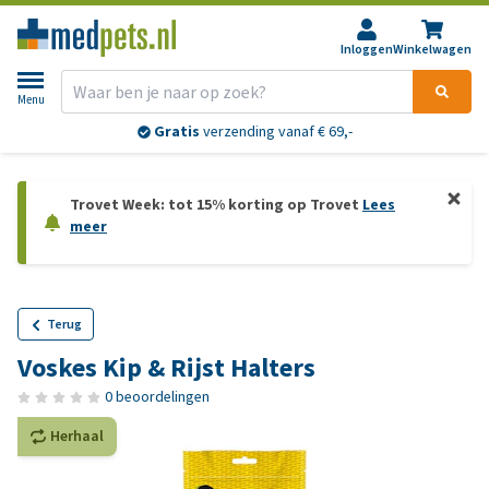
Inloggen
Winkelwagen
Menu
Gratis
verzending vanaf € 69,-
Trovet Week: tot 15% korting op Trovet
Lees
meer
Terug
Voskes Kip & Rijst Halters
0 beoordelingen
Herhaal