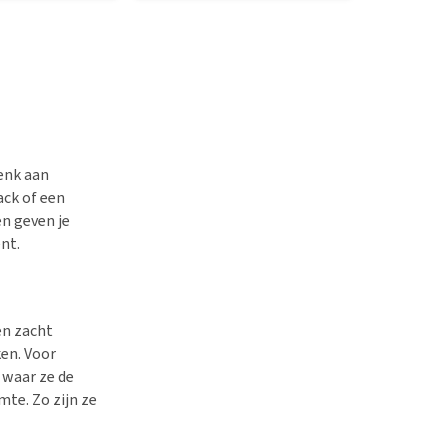
Denk aan
ack of een
n geven je
nt.
en zacht
en. Voor
 waar ze de
mte. Zo zijn ze