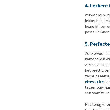
4. Lekkere 
Verwen jouw hu
lekker bot. Je
bezig blijven 
passen binnen 
5. Perfect
Zorg ervoor da
kamer open waa
vermakelijk zi
het prettig om 
zachtjes aanst
Bites 2 Lite
kan
tegen jouw hui
eenzaam te vo
Het terugkeren