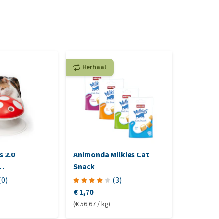
Herhaal
Herhaa
s 2.0
Animonda Milkies Cat
Yarrah -
Snack
Mini Bite
elgoed
(
0
)
(
3
)
€ 1,70
€ 7,20
(€ 56,67 / kg)
(€ 72,00 / 