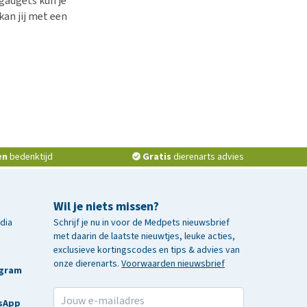
 gadgets kun je
an jij met een
en
bedenktijd
Gratis
dierenarts advies
Wil je niets missen?
edia
Schrijf je nu in voor de Medpets nieuwsbrief
met daarin de laatste nieuwtjes, leuke acties,
exclusieve kortingscodes en tips & advies van
onze dierenarts.
Voorwaarden nieuwsbrief
agram
sApp