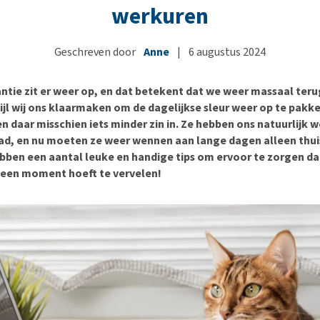
Bench
Nierproblemen
BARF
Ni
ho
er
werkuren
Voer- en drinkbakken
Ouderdom en dementie
Puppy apotheek
Ou
He
nvoer
hu
Op reis en onderweg
Overgewicht en conditie
Vuurwerkangst
Ov
Geschreven door
Anne
|
6 augustus 2024
r
Be
Bekijk alles
Bekijk alles
Puppy benodigdheden
Sp
tie zit er weer op, en dat betekent dat we weer massaal ter
Bekijk alles
Vr
ijl wij ons klaarmaken om de dagelijkse sleur weer op te pakk
Be
en daar misschien iets minder zin in. Ze hebben ons natuurlijk
ad, en nu moeten ze weer wennen aan lange dagen alleen thui
ebben een aantal leuke en handige tips om ervoor te zorgen da
 geen moment hoeft te vervelen!