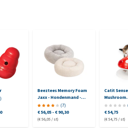
r
Beeztees Memory Foam
Catit Sense
Jaxx - Hondenmand -
Mushroom
)
Pluche
Kattenspe
(
7
)
40
€ 56,05
-
€ 90,30
€ 54,75
(€ 56,05 / st)
(€ 54,75 / st)