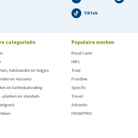
TikTok
re categorieën
Populaire merken
er
Royal Canin
r
Hill's
men, halsbanden en tuigjes
Trixie
den en -kussens
Frontline
ken en kattenbakvulling
Specific
 -planken en -meubels
Trovet
eelgoed
Advantix
 teken
FRONTPRO