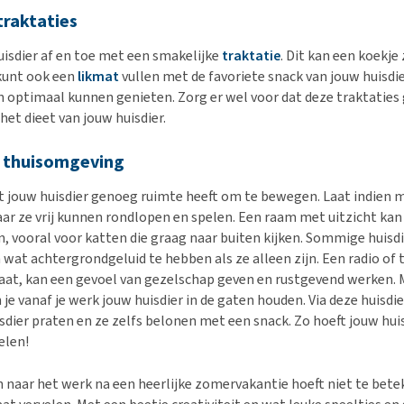
traktaties
isdier af en toe met een smakelijke
traktatie
. Dit kan een koekje 
 kunt ook een
likmat
vullen met de favoriete snack van jouw huisdie
en optimaal kunnen genieten. Zorg er wel voor dat deze traktaties
het dieet van jouw huisdier.
e thuisomgeving
t jouw huisdier genoeg ruimte heeft om te bewegen. Laat indien 
r ze vrij kunnen rondlopen en spelen. Een raam met uitzicht kan
jn, vooral voor katten die graag naar buiten kijken. Sommige huisd
wat achtergrondgeluid te hebben als ze alleen zijn. Een radio of t
aat, kan een gevoel van gezelschap geven en rustgevend werken.
 je vanaf je werk jouw huisdier in de gaten houden. Via deze huisdi
sdier praten en ze zelfs belonen met een snack. Zo hoeft jouw huis
elen!
 naar het werk na een heerlijke zomervakantie hoeft niet te bet