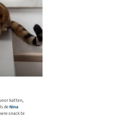
voor katten,
ls de
Nina
kere snack te