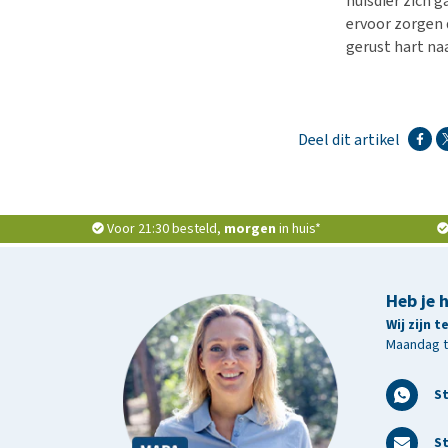
huisdier zich g
ervoor zorgen 
gerust hart naa
Deel dit artikel
Voor 21:30 besteld,
morgen
in huis*
Heb je 
Wij zijn 
Maandag t/
S
St