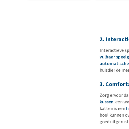
2. Interact
Interactieve s
vulbaar speel
automatische 
huisdier de men
3. Comforta
Zorg ervoor da
kussen
, een 
katten is een
h
boel kunnen ov
goed uitgerust