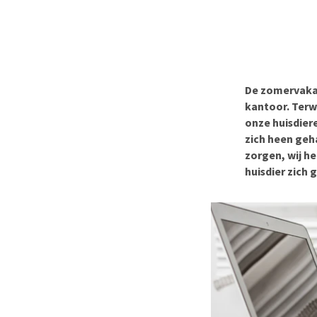
BARF
Hypoallergeen vo
Puppy apotheek
Biologisch honde
Vuurwerkangst
Vegan hondenvoe
Bekijk alles
Snacks
De zomervakan
Bekijk alles
kantoor. Terw
onze huisdier
zich heen geh
zorgen, wij h
huisdier zich