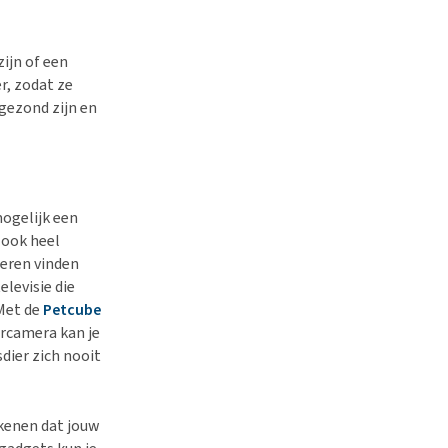
zijn of een
r, zodat ze
 gezond zijn en
mogelijk een
 ook heel
ieren vinden
elevisie die
 Met de
Petcube
ercamera kan je
dier zich nooit
ekenen dat jouw