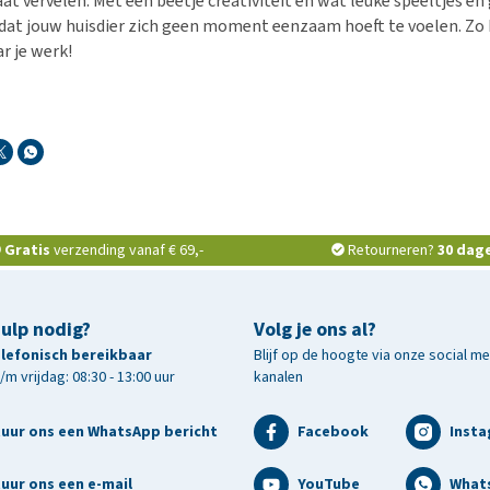
aat vervelen. Met een beetje creativiteit en wat leuke speeltjes en
dat jouw huisdier zich geen moment eenzaam hoeft te voelen. Zo k
r je werk!
Gratis
verzending vanaf € 69,-
Retourneren?
30 dag
hulp nodig?
Volg je ons al?
telefonisch bereikbaar
Blijf op de hoogte via onze social m
m vrijdag: 08:30 - 13:00 uur
kanalen
tuur ons een WhatsApp bericht
Facebook
Inst
uur ons een e-mail
YouTube
What