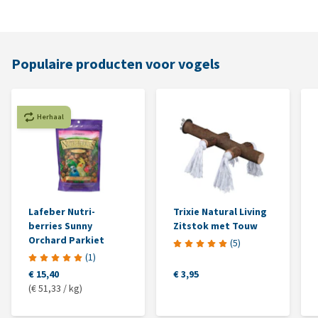
Populaire producten voor vogels
Herhaal
Lafeber Nutri-
Trixie Natural Living
berries Sunny
Zitstok met Touw
Orchard Parkiet
(
5
)
(
1
)
€ 15,40
€ 3,95
(€ 51,33 / kg)