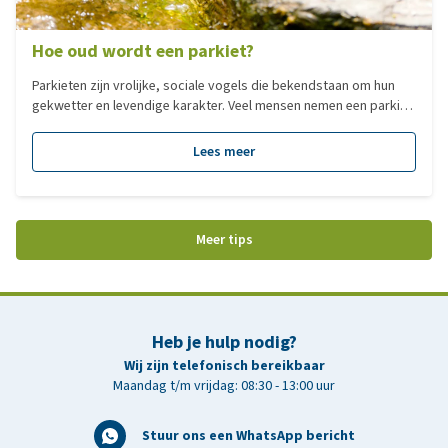
Hoe oud wordt een parkiet?
Parkieten zijn vrolijke, sociale vogels die bekendstaan om hun
gekwetter en levendige karakter. Veel mensen nemen een parkiet
in huis zonder precies te weten hoe oud deze vogels eigenlijk
kunnen worden. Toch is dat goed om vooraf te weten, want met
Lees meer
de juiste verzorging kunnen parkieten verrassend lang leven.
Meer tips
Heb je hulp nodig?
Wij zijn telefonisch bereikbaar
Maandag t/m vrijdag: 08:30 - 13:00 uur
Stuur ons een WhatsApp bericht