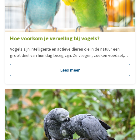
Hoe voorkom je verveling bij vogels?
Vogels zijn intelligente en actieve dieren die in de natuur een
groot deel van hun dag bezig zijn. Ze vliegen, zoeken voedsel,
knagen, klimmen en hebben vaak veel sociaal contact. In een
huiskamer of volière valt een groot deel van die natuurlijke
Lees meer
bezigheden weg. Daardoor ligt verveling al snel op de loer. Dat is
niet zonder gevaar voor de gezondheid. Verveling kan bij vogels
leiden tot zowel mentale als fysieke problemen.