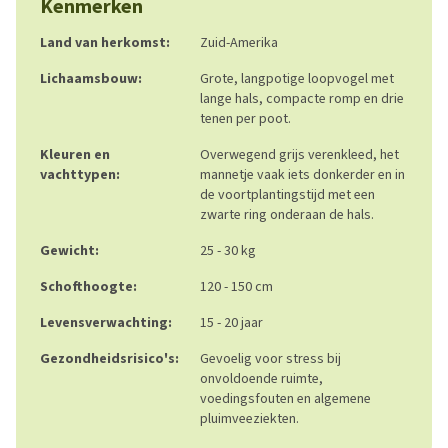
Kenmerken
Land van herkomst:
Zuid-Amerika
Lichaamsbouw:
Grote, langpotige loopvogel met
lange hals, compacte romp en drie
tenen per poot.
Kleuren en
Overwegend grijs verenkleed, het
vachttypen:
mannetje vaak iets donkerder en in
de voortplantingstijd met een
zwarte ring onderaan de hals.
Gewicht:
25 - 30 kg
Schofthoogte:
120 - 150 cm
Levensverwachting:
15 - 20 jaar
Gezondheidsrisico's:
Gevoelig voor stress bij
onvoldoende ruimte,
voedingsfouten en algemene
pluimveeziekten.