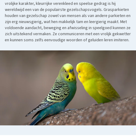
vrolijke karakter, kleurrijke verenkleed en speelse gedrag is hij
wereldwijd een van de populairste gezelschapsvogels. Grasparkieten
houden van gezelschap zowel van mensen als van andere parkieten en
zijn erg nieuwsgierig, wat hen makkelijk tam en leergierig maakt. Met
voldoende aandacht, beweging en afwisseling in speelgoed kunnen ze
zich uitstekend vermaken. Ze communiceren met een vrolijk gekwetter
en kunnen soms zelfs eenvoudige woorden of geluiden leren imiteren.