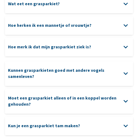
Wat eet een grasparkiet?
Hoe herken ik een mannetje of vrouwtje?
Hoe merk ik dat mijn grasparkiet ziek is?
pellets
Kunnen grasparkieten goed met andere vogels
Verse groenten (zoals andijvie, wortel, spinazie, paprika of
samenleven?
broccoli)
Af en toe een klein stukje fruit (zoals appel of peer)
Grit of een mineralenblok voor de spijsvertering en
Moet een grasparkiet alleen of in een koppel worden
gehouden?
mineralenbalans
Vers drinkwater dat dagelijks wordt ververst
Kun je een grasparkiet tam maken?