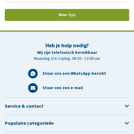
worden, is het helaas vaak al (gedeeltelijk) onomkeerbaar. In
deze blog lees je waar een goed papegaaienmenu aan moet
Meer tips
voldoen, waarom gemengd voer risico’s met zich meebrengt en
wat je vooral niet moet geven.
Heb je hulp nodig?
Wij zijn telefonisch bereikbaar
Maandag t/m vrijdag: 08:30 - 13:00 uur
Stuur ons een WhatsApp bericht
Stuur ons een e-mail
Service & contact
Populaire categorieën