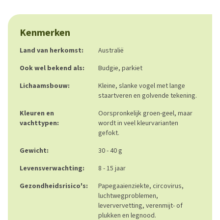
Kenmerken
Land van herkomst:
Australië
Ook wel bekend als:
Budgie, parkiet
Lichaamsbouw:
Kleine, slanke vogel met lange
staartveren en golvende tekening.
Kleuren en
Oorspronkelijk groen-geel, maar
vachttypen:
wordt in veel kleurvarianten
gefokt.
Gewicht:
30 - 40 g
Levensverwachting:
8 - 15 jaar
Gezondheidsrisico's:
Papegaaienziekte, circovirus,
luchtwegproblemen,
leververvetting, verenmijt- of
plukken en legnood.