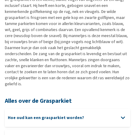
inclusief staart. Hij heeft een korte, gebogen snavel en een
kenmerkende golftekening op de rug, nek en vleugels. De wilde
grasparkiet is frisgroen met een gele kop en zwarte golflijnen, maar
tamme parkieten komen voor in allerlei kleurvarianten, zoals blauw,
wit, geel, grijs of combinaties daarvan. Een opvallend kenmerk is de
cere (neusdop boven de snavel). Bij mannetjes is deze meestal blauw,
bij vrouwtjes bruin of beige (bij jonge vogels nog lichtblauw of wit).
Daarmee kun je dan ook vaak het geslacht gemakkelijk
onderscheiden. De zang van de grasparkiet is levendig en bestaat uit
zachte, snelle klanken en fluittonen. Mannetjes zingen doorgaans
vaker en gevarieerder dan vrouwtjes, vooral om indruk te maken,
contact te zoeken en te laten horen dat ze zich goed voelen. Hun
vrolijke gekwetter is een van de redenen waarom dit ras wereldwijd zo
geliefd is.
Alles over de Grasparkiet
Hoe oud kan een grasparkiet worden?