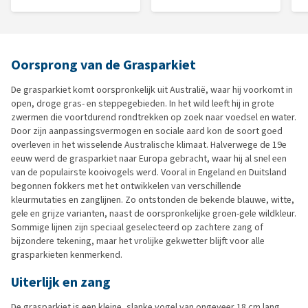
Oorsprong van de Grasparkiet
De grasparkiet komt oorspronkelijk uit Australië, waar hij voorkomt in
open, droge gras- en steppegebieden. In het wild leeft hij in grote
zwermen die voortdurend rondtrekken op zoek naar voedsel en water.
Door zijn aanpassingsvermogen en sociale aard kon de soort goed
overleven in het wisselende Australische klimaat. Halverwege de 19e
eeuw werd de grasparkiet naar Europa gebracht, waar hij al snel een
van de populairste kooivogels werd. Vooral in Engeland en Duitsland
begonnen fokkers met het ontwikkelen van verschillende
kleurmutaties en zanglijnen. Zo ontstonden de bekende blauwe, witte,
gele en grijze varianten, naast de oorspronkelijke groen-gele wildkleur.
Sommige lijnen zijn speciaal geselecteerd op zachtere zang of
bijzondere tekening, maar het vrolijke gekwetter blijft voor alle
grasparkieten kenmerkend.
Uiterlijk en zang
De grasparkiet is een kleine, slanke vogel van ongeveer 18 cm lang,