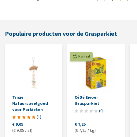
Populaire producten voor de Grasparkiet
Herhaal
Trixie
CéDé Eivoer
Natuurspeelgoed
Grasparkiet
voor Parkieten
(
0
)
(
1
)
€ 9,05
€ 7,25
(€ 9,05 / st)
(€ 7,25 / kg)