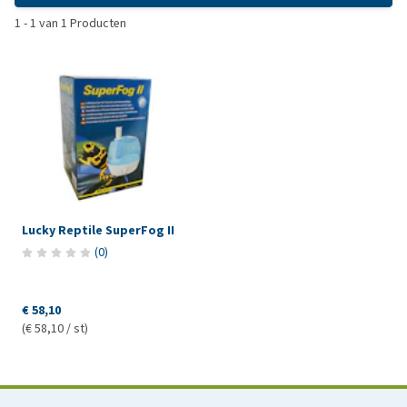
1
-
1
van
1
Producten
Lucky Reptile SuperFog II
(
0
)
€ 58,10
(€ 58,10 / st)