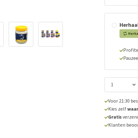
Herhaal
Herh
Profite
Pauzee
Voor 21:30 be
Kies zelf
waa
Gratis
verzend
Klanten beoo