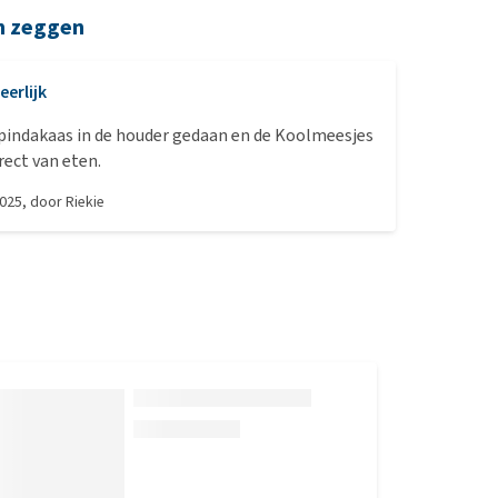
n zeggen
eerlijk
 pindakaas in de houder gedaan en de Koolmeesjes
ect van eten.
2025
, door
Riekie