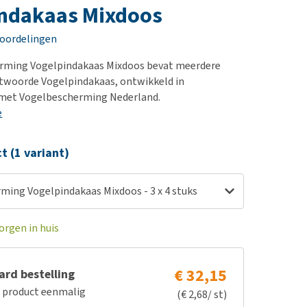
erproblemen
nd te zwaar wordt?
indakaas Mixdoos
derdom en dementie
lp! Mijn hond plast in
eoordelingen
is. Wat nu?
ergewicht en conditie
kijk alles
rming Vogelpindakaas Mixdoos bevat meerdere
ieren, pezen en botten
ntwoorde Vogelpindakaas, ontwikkeld in
uchtbaarheid
met Vogelbescherming Nederland.
e
kijk alles
ct (1 variant)
ming Vogelpindakaas Mixdoos - 3 x 4 stuks
orgen in huis
€ 32,15
rd bestelling
e product eenmalig
(€ 2,68/ st)