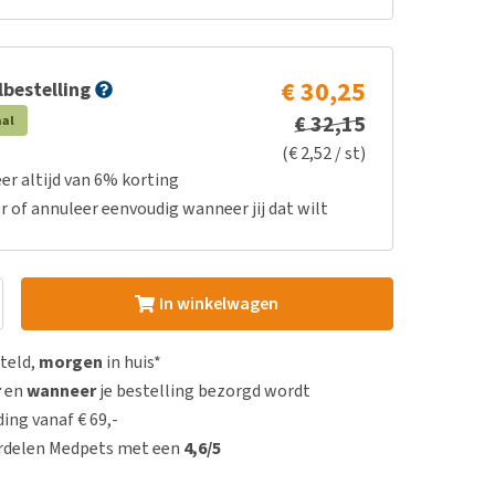
€ 30,25
bestelling
€ 32,15
aal
(€ 2,52 / st)
er altijd van 6% korting
r of annuleer eenvoudig wanneer jij dat wilt
In winkelwagen
steld,
morgen
in huis*
r
en
wanneer
je bestelling bezorgd wordt
ing vanaf € 69,-
rdelen Medpets met een
4,6/5