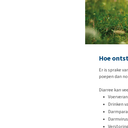
Hoe ontst
Er is sprake va
poepen dan no
Diarree kan ve
Voerveran
Drinken va
Darmpara
Darmviru
Verstorin