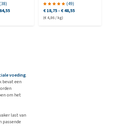
r
(
38
)
(
49
)
64,55
€ 18,75
-
€ 48,55
€ 14,95
-
(€ 4,86 / kg)
(€ 293,00 /
ciale voeding
.
k bevat een
worden
lpen om het
vaker last van
en passende