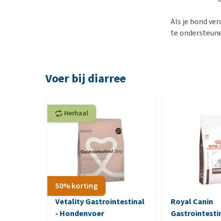
Als je hond ver
te ondersteune
Voer bij diarree
Herhaal
50% korting
Vetality Gastrointestinal
Royal Canin
- Hondenvoer
Gastrointesti