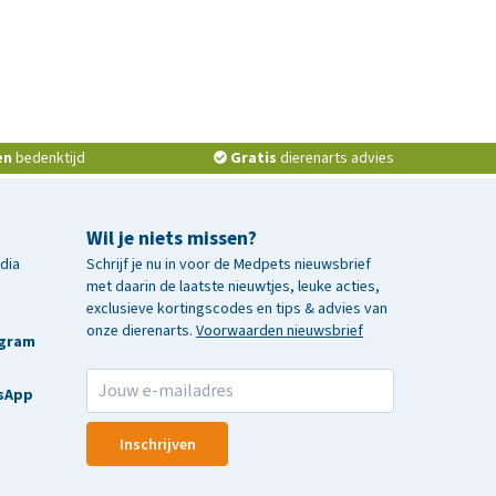
en
bedenktijd
Gratis
dierenarts advies
Wil je niets missen?
edia
Schrijf je nu in voor de Medpets nieuwsbrief
met daarin de laatste nieuwtjes, leuke acties,
exclusieve kortingscodes en tips & advies van
onze dierenarts.
Voorwaarden nieuwsbrief
agram
sApp
Inschrijven