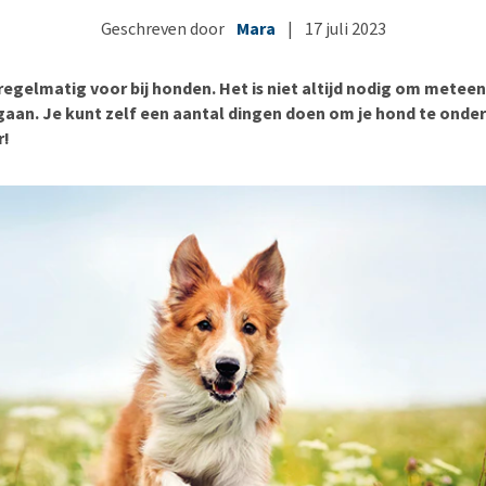
Bench
Nierproblemen
BARF
Ni
ho
er
Geschreven door
Mara
|
17 juli 2023
Voer- en drinkbakken
Ouderdom en dementie
Puppy apotheek
Ou
He
nvoer
hu
Op reis en onderweg
Overgewicht en conditie
Vuurwerkangst
Ov
r
regelmatig voor bij honden. Het is niet altijd nodig om meteen
Be
Bekijk alles
Bekijk alles
Puppy benodigdheden
Sp
 gaan. Je kunt zelf een aantal dingen doen om je hond te onde
r!
Bekijk alles
Vr
Be