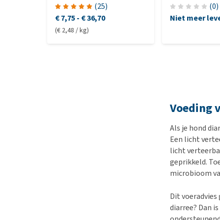
(
25
)
(
0
)
€ 7,75
-
€ 36,70
Niet meer lev
(€ 2,48 / kg)
Voeding v
Als je hond dia
Een licht vert
licht verteerb
geprikkeld. To
microbioom van
Dit voeradvies 
diarree? Dan i
ondersteunende