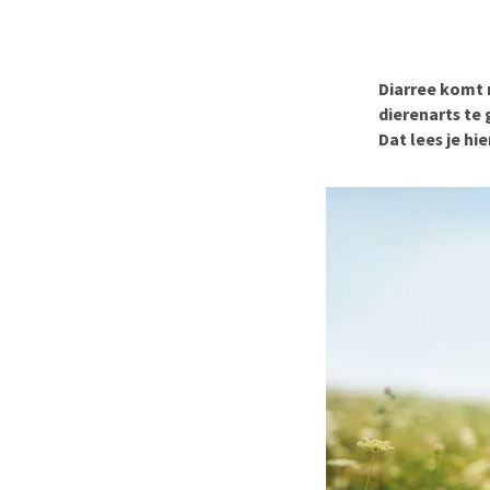
BARF
Hypoallergeen vo
Puppy apotheek
Biologisch honde
Vuurwerkangst
Vegan hondenvoe
Diarree komt 
Bekijk alles
dierenarts te
Snacks
Dat lees je hie
Bekijk alles