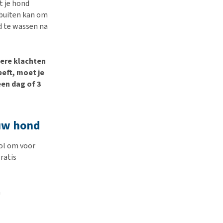
t je hond
 buiten kan om
nd te wassen na
ere klachten
eeft, moet je
een dag of 3
ouw hond
ool om voor
ratis
a