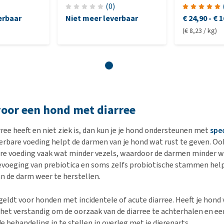
x
Hondenvoe
(
0
)
erbaar
Niet meer leverbaar
€ 24,90
-
€ 1
(€ 8,23 / kg)
oor een hond met diarree
rree heeft en niet ziek is, dan kun je je hond ondersteunen met
spe
eerbare voeding helpt de darmen van je hond wat rust te geven. Oo
are voeding vaak wat minder vezels, waardoor de darmen minder 
evoeging van prebiotica en soms zelfs probiotische stammen he
 de darm weer te herstellen.
geldt voor honden met incidentele of acute diarree. Heeft je hond 
s het verstandig om de oorzaak van de diarree te achterhalen en e
 behandeling in te stellen in overleg met je dierenarts.