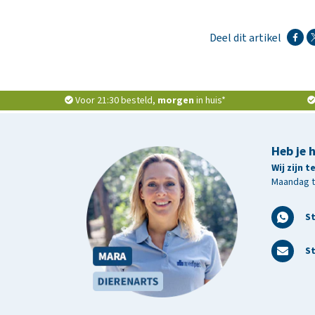
Deel dit artikel
Voor 21:30 besteld,
morgen
in huis*
Heb je 
Wij zijn 
Maandag t/
S
St