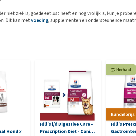
der niet ziek is, goede eetlust heeft en nog vrolijk is, kun je prober
n. Dit kan met
voeding
, supplementen en ondersteunende maatr
Herhaal
Bundelprijs
Hill's i/d Digestive Care -
Hill's Presc
nal Hond x
Prescription Diet - Canine
Gastrointes