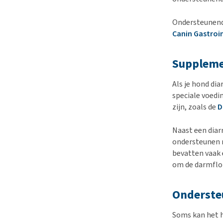
Ondersteunende
Canin Gastroi
Suppleme
Als je hond dia
speciale voedi
zijn, zoals de
D
Naast een dia
ondersteunen
bevatten vaak 
om de darmflo
Onderste
Soms kan het h