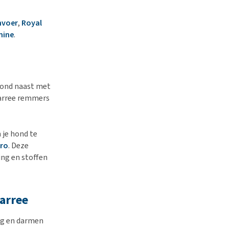
nvoer
,
Royal
anine
.
e hond naast met
iarree remmers
je hond te
Pro
. Deze
ing en stoffen
arree
ag en darmen