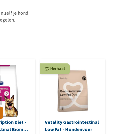
en zelf je hond
egelen.
Herhaal
Herhaa
ription Diet -
Vetality Gastrointestinal
Dr. Ann's
tinal Biome -
Low Fat - Hondenvoer