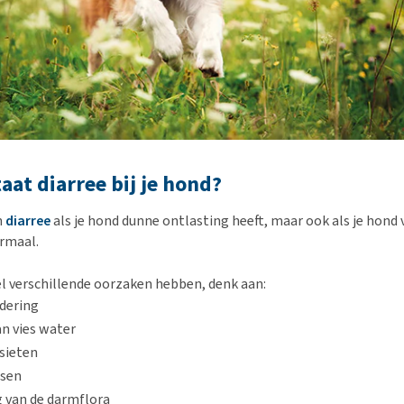
aat diarree bij je hond?
n
diarree
als je hond dunne ontlasting heeft, maar ook als je hond
rmaal.
el verschillende oorzaken hebben, denk aan:
dering
n vies water
sieten
ssen
g van de darmflora