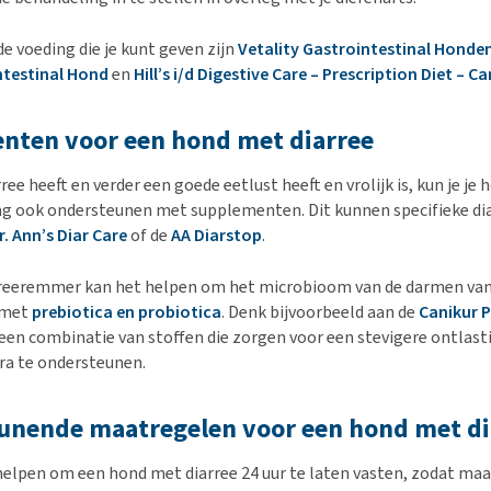
 voeding die je kunt geven zijn
Vetality Gastrointestinal Honde
ntestinal Hond
en
Hill’s i/d Digestive Care – Prescription Diet – C
nten voor een hond met diarree
rree heeft en verder een goede eetlust heeft en vrolijk is, kun je j
ng ook ondersteunen met supplementen. Dit kunnen specifieke d
r. Ann’s Diar Care
of de
AA Diarstop
.
rreeremmer kan het helpen om het microbioom van de darmen van 
 met
prebiotica en probiotica
. Denk bijvoorbeeld aan de
Canikur 
een combinatie van stoffen die zorgen voor een stevigere ontlast
ra te ondersteunen.
unende maatregelen voor een hond met di
elpen om een hond met diarree 24 uur te laten vasten, zodat ma