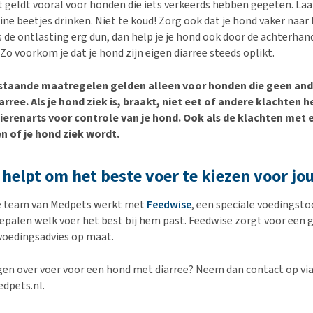
it geldt vooral voor honden die iets verkeerds hebben gegeten. Laa
ine beetjes drinken. Niet te koud! Zorg ook dat je hond vaker naar
s de ontlasting erg dun, dan help je je hond ook door de achterha
Zo voorkom je dat je hond zijn eigen diarree steeds oplikt.
staande maatregelen gelden alleen voor honden die geen and
rree. Als je hond ziek is, braakt, niet eet of andere klachten h
 dierenarts voor controle van je hond. Ook als de klachten met 
n of je hond ziek wordt.
helpt om het beste voer te kiezen voor j
re team van Medpets werkt met
Feedwise
, een speciale voedingst
epalen welk voer het best bij hem past. Feedwise zorgt voor een g
voedingsadvies op maat.
gen over voer voor een hond met diarree? Neem dan contact op vi
dpets.nl.