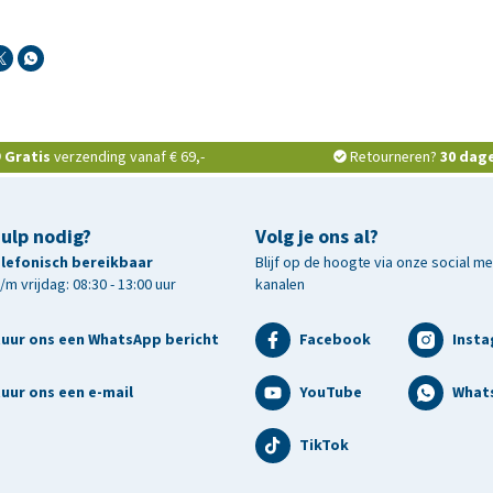
Gratis
verzending vanaf € 69,-
Retourneren?
30 dag
hulp nodig?
Volg je ons al?
telefonisch bereikbaar
Blijf op de hoogte via onze social m
m vrijdag: 08:30 - 13:00 uur
kanalen
tuur ons een WhatsApp bericht
Facebook
Inst
uur ons een e-mail
YouTube
What
TikTok