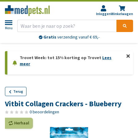
Inloggen
Winkelwagen
Menu
Gratis
verzending vanaf € 69,-
Trovet Week: tot 15% korting op Trovet
Lees
meer
Terug
Vitbit Collagen Crackers - Blueberry
0 beoordelingen
Herhaal