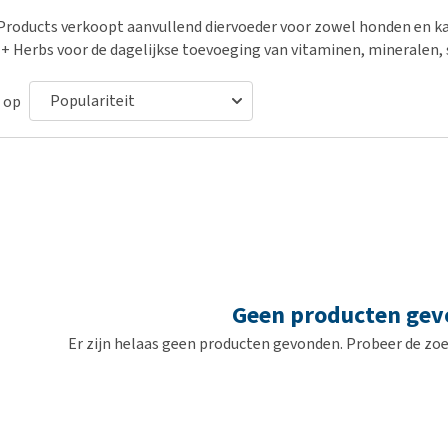
Bench
Nierproblemen
BARF
Ni
ho
er
Products verkoopt aanvullend diervoeder voor zowel honden en k
Voer- en drinkbakken
Ouderdom en dementie
Puppy apotheek
Ou
He
nvoer
 + Herbs voor de dagelijkse toevoeging van vitaminen, mineralen
hu
Op reis en onderweg
Overgewicht en conditie
Vuurwerkangst
Ov
r
Be
Bekijk alles
Bekijk alles
 op
Puppy benodigdheden
Sp
Bekijk alles
Vr
Be
Geen producten ge
Er zijn helaas geen producten gevonden. Probeer de zoe