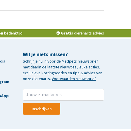
en
bedenktijd
Gratis
dierenarts advies
Wil je niets missen?
edia
Schrijf je nu in voor de Medpets nieuwsbrief
met daarin de laatste nieuwtjes, leuke acties,
exclusieve kortingscodes en tips & advies van
onze dierenarts.
Voorwaarden nieuwsbrief
agram
sApp
Inschrijven