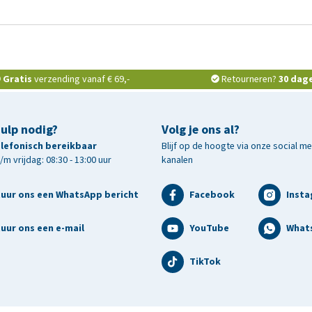
Gratis
verzending vanaf € 69,-
Retourneren?
30 dag
hulp nodig?
Volg je ons al?
telefonisch bereikbaar
Blijf op de hoogte via onze social m
m vrijdag: 08:30 - 13:00 uur
kanalen
tuur ons een WhatsApp bericht
Facebook
Inst
uur ons een e-mail
YouTube
What
TikTok