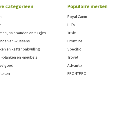
re categorieën
Populaire merken
er
Royal Canin
r
Hill's
men, halsbanden en tuigjes
Trixie
den en -kussens
Frontline
ken en kattenbakvulling
Specific
 -planken en -meubels
Trovet
eelgoed
Advantix
 teken
FRONTPRO