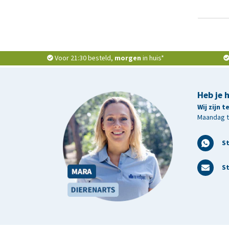
Voor 21:30 besteld,
morgen
in huis*
Heb je 
Wij zijn 
Maandag t/
S
St