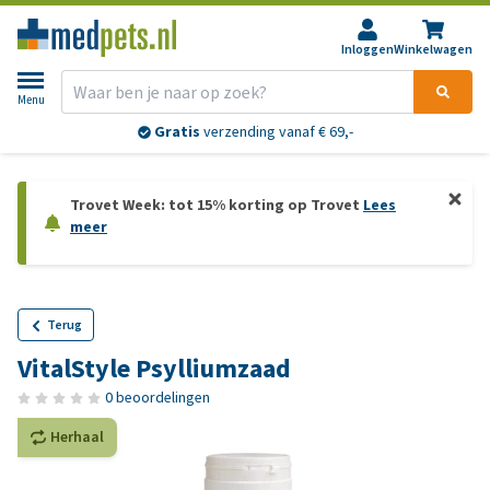
Inloggen
Winkelwagen
Menu
Gratis
verzending vanaf € 69,-
Trovet Week: tot 15% korting op Trovet
Lees
meer
Terug
VitalStyle Psylliumzaad
0 beoordelingen
Herhaal