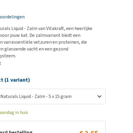
erproblemen
nd te zwaar wordt?
derdom en dementie
lp! Mijn hond plast in
eoordelingen
is. Wat nu?
ergewicht en conditie
kijk alles
rals Liquid - Zalm van Vitakraft, een heerlijke
ieren, pezen en botten
 voor jouw kat. De zalmvariant biedt een
uchtbaarheid
n van essentiële vetzuren en proteïnen, die
en glanzende vacht en een gezond
kijk alles
systeem.
e
ct (1 variant)
 Naturals Liquid - Zalm - 5 x 15 gram
aandag in huis
rd bestelling