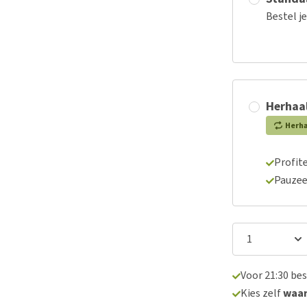
Bestel j
Herhaal
Herh
Profite
Pauzee
Voor 21:30 be
Kies zelf
waa