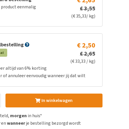
€ 2,65
e product eenmalig
€ 3,55
(€ 35,33/ kg)
€ 2,50
bestelling
€ 2,65
aal
(€ 33,33 / kg)
er altijd van 6% korting
r of annuleer eenvoudig wanneer jij dat wilt
In winkelwagen
steld,
morgen
in huis*
r
en
wanneer
je bestelling bezorgd wordt