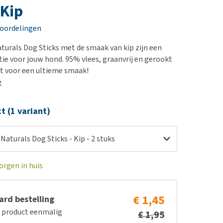
erproblemen
nd te zwaar wordt?
 Kip
derdom en dementie
lp! Mijn hond plast in
eoordelingen
is. Wat nu?
ergewicht en conditie
kijk alles
aturals Dog Sticks met de smaak van kip zijn een
ieren, pezen en botten
tie voor jouw hond. 95% vlees, graanvrij en gerookt
uchtbaarheid
t voor een ultieme smaak!
e
kijk alles
ct (1 variant)
 Naturals Dog Sticks - Kip - 2 stuks
orgen in huis
€ 1,45
rd bestelling
e product eenmalig
€ 1,95