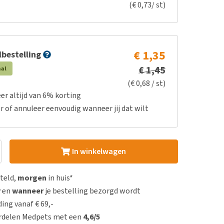
(€ 0,73/ st)
€ 1,35
bestelling
€ 1,45
aal
(€ 0,68 / st)
er altijd van 6% korting
r of annuleer eenvoudig wanneer jij dat wilt
In winkelwagen
steld,
morgen
in huis*
r
en
wanneer
je bestelling bezorgd wordt
ing vanaf € 69,-
rdelen Medpets met een
4,6/5