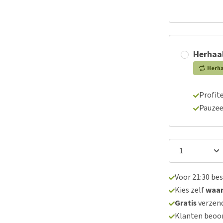
Herhaal
Herh
Profite
Pauzee
Voor 21:30 be
Kies zelf
waa
Gratis
verzend
Klanten beoo