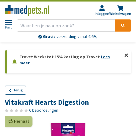
Inloggen
Winkelwagen
Menu
Gratis
verzending vanaf € 69,-
Trovet Week: tot 15% korting op Trovet
Lees
meer
Terug
Vitakraft Hearts Digestion
0 beoordelingen
Herhaal