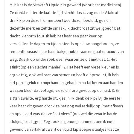
Mijn kat is de Vitakraft Liquid Kip gewend (voor haar medicijnen).
Ze drinkt echter de laatste tijd slecht dus ik zag nu de Vitakraft
drink kip en deze hier meteen twee dozen besteld, gezien
dezelfde merk en zelfde smaak, ik dacht "dat zit wel goed". Dat
dacht ik enorm fout. Ik heb het haar een paar keer op
verschillende dagen en tijden steeds opnieuw aangeboden, ze
rent enthousiast naar haar bakje, ruikt eraan en gaat er acuut van
weg. Dus ik op onderzoek over waarom ze dit niet lust. 1. Het
stinkt (op een slechte manier). 2. Het heeft een vieze kleur en is
erg vettig, ook wel raar van structuur heeft dit product, ik heb
het perongeluk op mijn handen gehad en na tal keren aan handen
wassen bleef dat vettige, vieze en rare gevoel op de huid. 3. Er
zitten zwarte, erg harde stukjes in. Ik denk de kip? Bij de eerste
keer haar dit geven dronk ze het nog wel redelijk op (met afkeer)
en opvallend was dat ze "het vlees" (ookwel die zwarte harde
stukjes) liet liggen. Zegt ook al genoeg. Jammer, ben ik niet
gewend van vitakraft want de liquid kip soepie staafjes lust ze