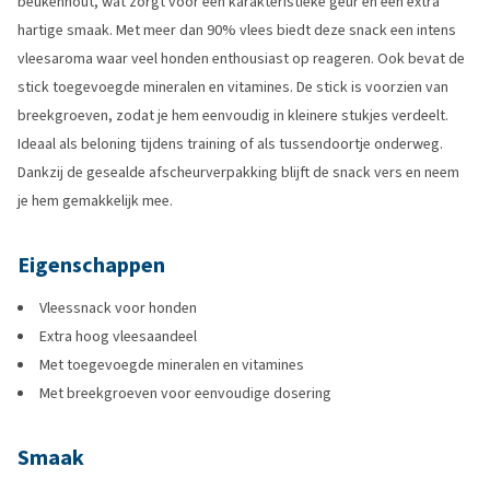
beukenhout, wat zorgt voor een karakteristieke geur en een extra
hartige smaak. Met meer dan 90% vlees biedt deze snack een intens
vleesaroma waar veel honden enthousiast op reageren. Ook bevat de
stick toegevoegde mineralen en vitamines. De stick is voorzien van
breekgroeven, zodat je hem eenvoudig in kleinere stukjes verdeelt.
Ideaal als beloning tijdens training of als tussendoortje onderweg.
Dankzij de gesealde afscheurverpakking blijft de snack vers en neem
je hem gemakkelijk mee.
Eigenschappen
Vleessnack voor honden
Extra hoog vleesaandeel
Met toegevoegde mineralen en vitamines
Met breekgroeven voor eenvoudige dosering
Smaak