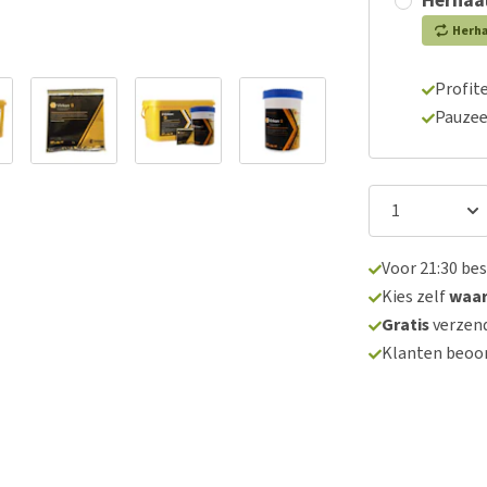
Herhaal
Herh
Profite
Pauzee
Voor 21:30 be
Kies zelf
waa
Gratis
verzend
Klanten beoo