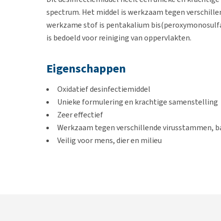
spectrum. Het middel is werkzaam tegen verschill
werkzame stof is pentakalium bis(peroxymonosulfa
is bedoeld voor reiniging van oppervlakten.
Eigenschappen
Oxidatief desinfectiemiddel
Unieke formulering en krachtige samenstelling
Zeer effectief
Werkzaam tegen verschillende virusstammen, b
Veilig voor mens, dier en milieu
Virkon S is geschikt voor het wassen van dekens en
per wasbeurt toe.
Let op:
Hogere concentraties kun
Varianten