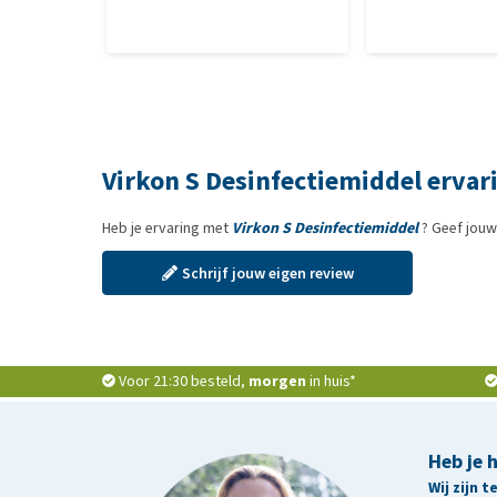
Virkon S Desinfectiemiddel ervar
Heb je ervaring met
Virkon S Desinfectiemiddel
? Geef jouw
Schrijf jouw eigen review
Voor 21:30 besteld,
morgen
in huis*
Heb je 
Wij zijn 