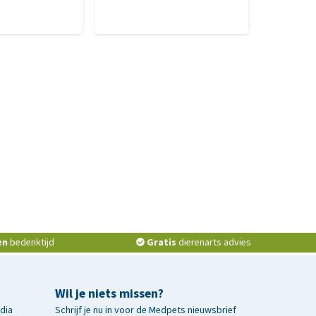
en
bedenktijd
Gratis
dierenarts advies
Wil je niets missen?
edia
Schrijf je nu in voor de Medpets nieuwsbrief