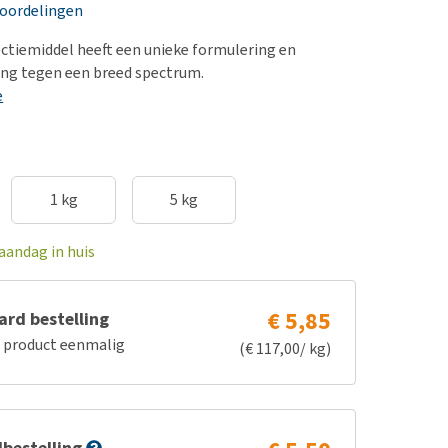
erproblemen
nd te zwaar wordt?
eoordelingen
derdom en dementie
lp! Mijn hond plast in
ectiemiddel heeft een unieke formulering en
is. Wat nu?
ergewicht en conditie
ing tegen een breed spectrum.
kijk alles
e
ieren, pezen en botten
uchtbaarheid
kijk alles
1 kg
5 kg
aandag in huis
€ 5,85
rd bestelling
e product eenmalig
(€ 117,00/ kg)