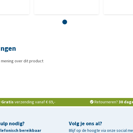
ingen
 mening over dit product
Gratis
verzending vanaf € 69,-
Retourneren?
30 dag
hulp nodig?
Volg je ons al?
telefonisch bereikbaar
Blijf op de hoogte via onze social m