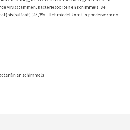
ende virusstammen, bacteriesoorten en schimmels. De
at)bis(sulfaat) (45,3%). Het middel komt in poedervorm en
acteriën en schimmels
 kleding in de wasmachine. Voeg 5 gram (1/2 maatschepje)
nen verkleuring veroorzaken.