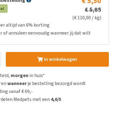
€ 5,50
bestelling
€ 5,85
aal
(€ 110,00 / kg)
er altijd van 6% korting
r of annuleer eenvoudig wanneer jij dat wilt
In winkelwagen
steld,
morgen
in huis*
r
en
wanneer
je bestelling bezorgd wordt
ing vanaf € 69,-
rdelen Medpets met een
4,6/5