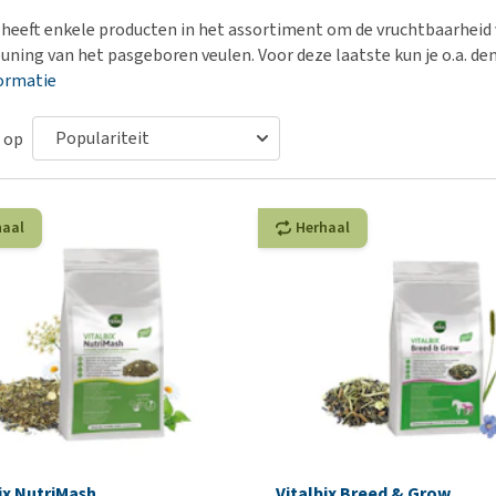
Bench
Nierproblemen
BARF
Ni
ho
er
heeft enkele producten in het assortiment om de vruchtbaarheid 
Voer- en drinkbakken
Ouderdom en dementie
Puppy apotheek
Ou
He
nvoer
uning van het pasgeboren veulen. Voor deze laatste kun je o.a. d
hu
Op reis en onderweg
Overgewicht en conditie
Vuurwerkangst
Ov
ormatie
r
Be
Bekijk alles
Bekijk alles
Puppy benodigdheden
Sp
 op
Bekijk alles
Vr
Be
haal
Herhaal
ix NutriMash
Vitalbix Breed & Grow