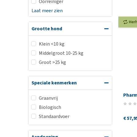
Oorreiniger
Laat meer zien
Her
Grootte hond
Klein <10 kg
Middelgroot 10-25 kg
Groot >25 kg
Speciale kenmerken
Pharm
Graanvrij
Biologisch
Standaardvoer
€ 57,9
Aandoening