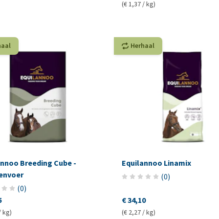
(€ 1,37 / kg)
haal
Herhaal
annoo Breeding Cube -
Equilannoo Linamix
envoer
(
0
)
(
0
)
5
€ 34,10
/ kg)
(€ 2,27 / kg)