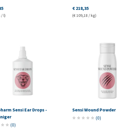
35
€ 218,35
/ l)
(€ 109,18 / kg)
harm Sensi Ear Drops -
Sensi Wound Powder
iniger
(
0
)
(
0
)