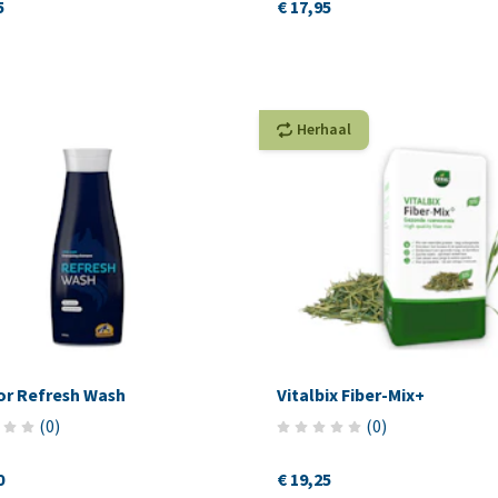
5
€ 17,95
Herhaal
or Refresh Wash
Vitalbix Fiber-Mix+
(
0
)
(
0
)
0
€ 19,25