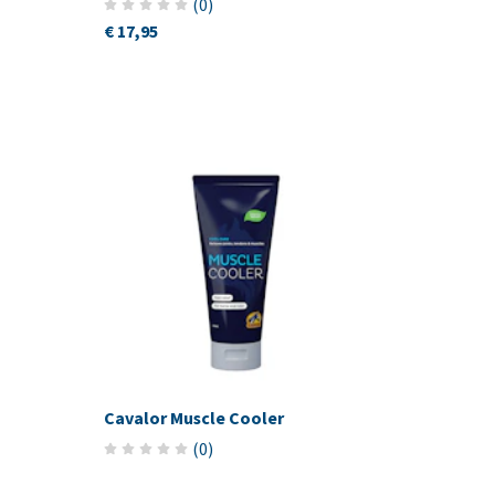
(
0
)
€ 17,95
Cavalor Muscle Cooler
(
0
)