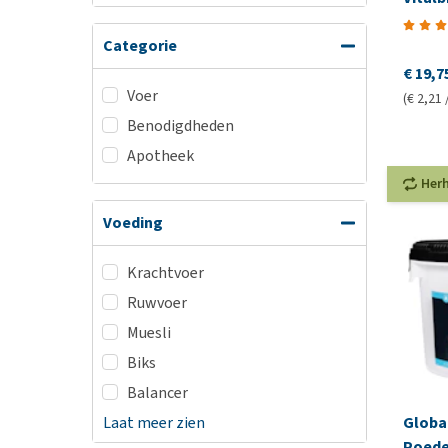
Categorie
€ 19,7
Voer
(€ 2,21 
Benodigdheden
Apotheek
Her
Voeding
Krachtvoer
Ruwvoer
Muesli
Biks
Balancer
Laat meer zien
Global
Poede