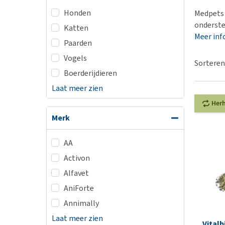
BARF
Hypoallergeen vo
Honden
Medpets 
Puppy apotheek
Biologisch honde
onderste
Katten
Vuurwerkangst
Meer inf
Vegan hondenvoe
Paarden
Bekijk alles
Snacks
Vogels
Sorteren
Bekijk alles
Boerderijdieren
Laat meer zien
Her
Merk
AA
Activon
Alfavet
AniForte
Annimally
Laat meer zien
Vitalb