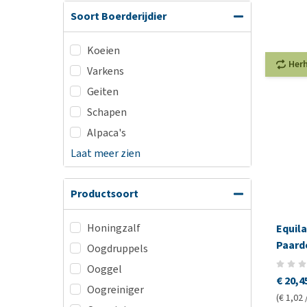
Soort Boerderijdier
Koeien
Her
Varkens
Geiten
Schapen
Alpaca's
Laat meer zien
Productsoort
Honingzalf
Equil
Paard
Oogdruppels
Ooggel
€ 20,4
Oogreiniger
(€ 1,02 