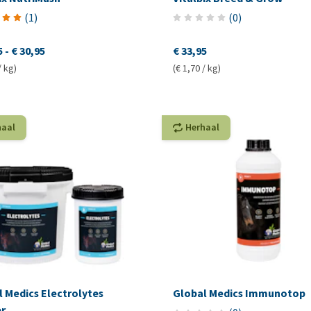
(
1
)
(
0
)
5
-
€ 30,95
€ 33,95
/ kg)
(€ 1,70 / kg)
haal
Herhaal
 Medics Electrolytes
Global Medics Immunotop
r