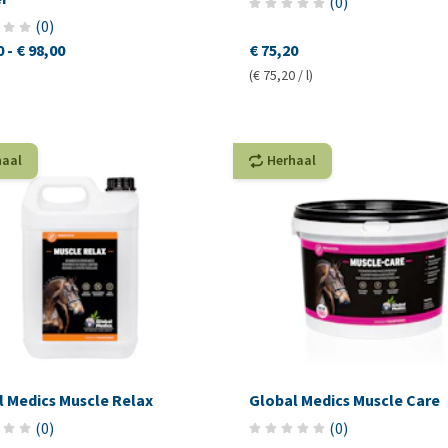
(
0
)
(
0
)
0
-
€ 98,00
€ 75,20
(€ 75,20 / l)
haal
Herhaal
l Medics Muscle Relax
Global Medics Muscle Care
(
0
)
(
0
)