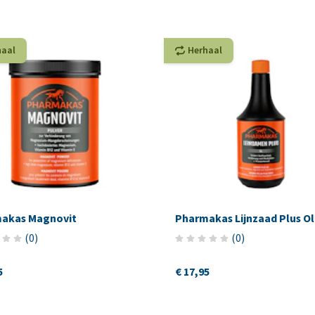
haal
Herhaal
akas Magnovit
Pharmakas Lijnzaad Plus Ol
(
0
)
(
0
)
5
€ 17,95