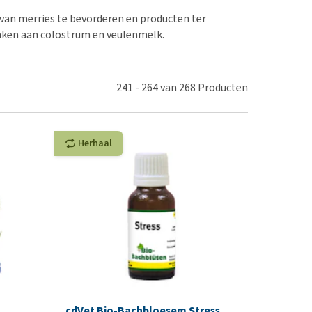
erproblemen
nd te zwaar wordt?
van merries te bevorderen en producten ter
derdom en dementie
lp! Mijn hond plast in
enken aan colostrum en veulenmelk.
is. Wat nu?
ergewicht en conditie
kijk alles
ieren, pezen en botten
241
-
264
van
268
Producten
uchtbaarheid
kijk alles
Herhaal
cdVet Bio-Bachbloesem Stress