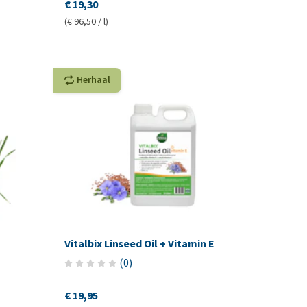
€ 19,30
(€ 96,50 / l)
Herhaal
Vitalbix Linseed Oil + Vitamin E
(
0
)
€ 19,95