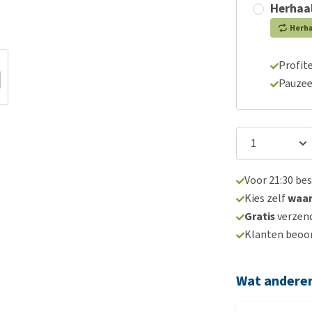
Herhaal
Herh
Profite
Pauzee
Voor 21:30 be
Kies zelf
waa
Gratis
verzend
Klanten beoo
Wat andere