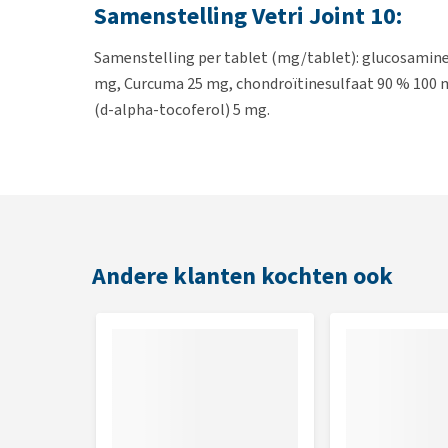
Samenstelling Vetri Joint 10:
Samenstelling per tablet (mg/tablet): glucosamin
mg, Curcuma 25 mg, chondroïtinesulfaat 90 % 100 m
(d-alpha-tocoferol) 5 mg.
Samenstelling Vetri Joint 40:
Samenstelling per tablet (mg/tablet): glucosamin
mg, Curcuma 100 mg, chondroïtinesulfaat 90 % 400 
(d-alpha-tocoferol) 5 mg.
Andere klanten kochten ook
Dosering Vetri Joint 10:
1 tablet per 10 kg lichaamsgewicht per dag. Een ver
Dosering Vetri Joint 40: