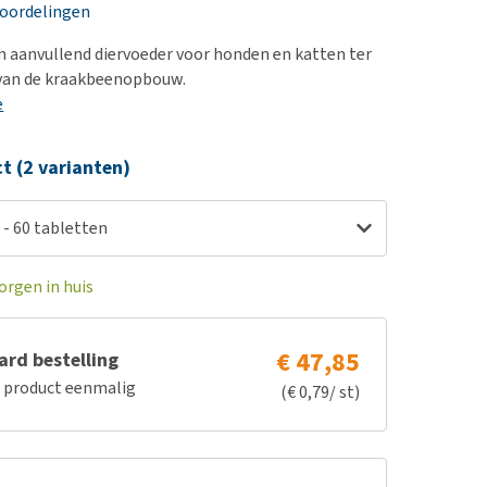
erproblemen
nd te zwaar wordt?
eoordelingen
derdom en dementie
lp! Mijn hond plast in
een aanvullend diervoeder voor honden en katten ter
is. Wat nu?
ergewicht en conditie
van de kraakbeenopbouw.
kijk alles
e
ieren, pezen en botten
uchtbaarheid
ct (2 varianten)
kijk alles
0 - 60 tabletten
orgen in huis
€ 47,85
rd bestelling
e product eenmalig
(€ 0,79/ st)