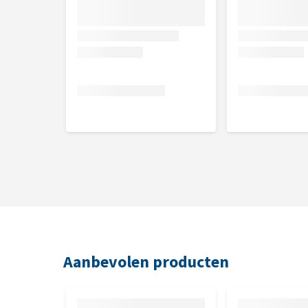
Voor grotere/ zwaardere honden kun je beter de Vetri
lichaamsgewicht per dag. Een verpakking bevat 60 
Beide tabletten zijn halveerbaar om tot een juiste
Aanbevolen producten