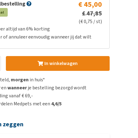
€ 45,00
bestelling
€ 47,85
aal
(€ 0,75 / st)
er altijd van 6% korting
r of annuleer eenvoudig wanneer jij dat wilt
In winkelwagen
steld,
morgen
in huis*
r
en
wanneer
je bestelling bezorgd wordt
ing vanaf € 69,-
rdelen Medpets met een
4,6/5
n zeggen