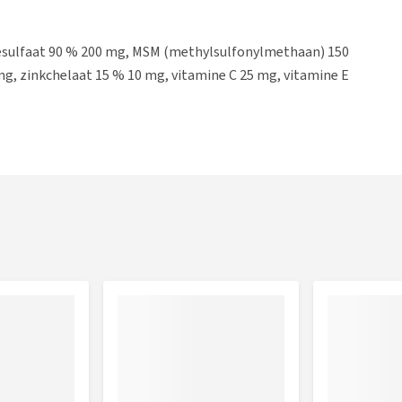
esulfaat 90 % 200 mg, MSM (methylsulfonylmethaan) 150
g, zinkchelaat 15 % 10 mg, vitamine C 25 mg, vitamine E
esulfaat 90 % 800 mg, MSM (methylsulfonylmethaan) 600
mg, zinkchelaat 15 % 10 mg, vitamine C 25 mg, vitamine E
pakking bevat 90 tabletten.