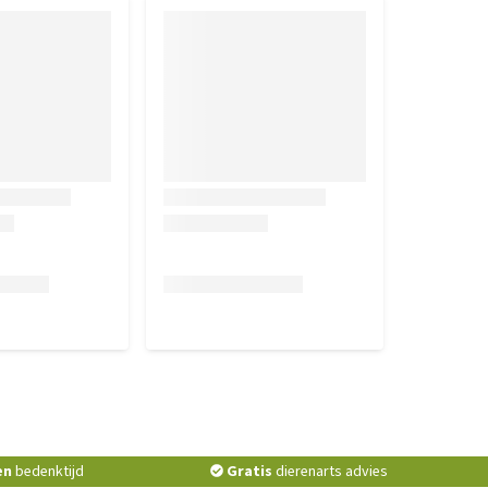
en
bedenktijd
Gratis
dierenarts advies