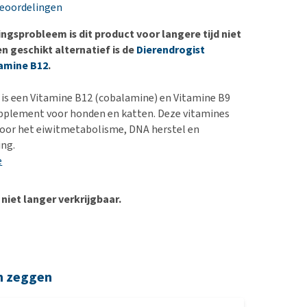
erproblemen
nd te zwaar wordt?
beoordelingen
derdom en dementie
lp! Mijn hond plast in
ngsprobleem is dit product voor langere tijd niet
is. Wat nu?
ergewicht en conditie
n geschikt alternatief is de
Dierendrogist
kijk alles
tamine B12
.
ieren, pezen en botten
uchtbaarheid
 is een Vitamine B12 (cobalamine) en Vitamine B9
upplement voor honden en katten. Deze vitamines
kijk alles
 voor het eiwitmetabolisme, DNA herstel en
ing.
e
 niet langer verkrijgbaar.
n zeggen