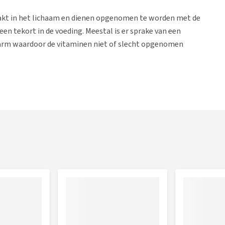
akt in het lichaam en dienen opgenomen te worden met de
en tekort in de voeding. Meestal is er sprake van een
darm waardoor de vitaminen niet of slecht opgenomen
ische diarree. Bij chronische diarree is het daarom
steuning van de darmen. Aanhoudende diarree vraagt dus
2 en B9.
en celgroei- en deling
andere de darmen, zenuwen en bloedcellen.