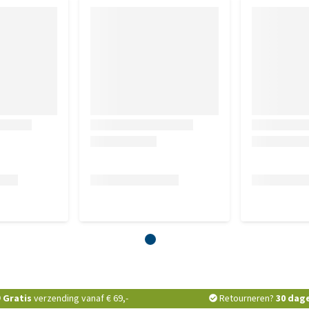
 Magnesiumstearaat.
of 0,40.
e B9 (Foliumzuur) 1000mg.
MPTIE
Gratis
verzending vanaf € 69,-
Retourneren?
30 dag