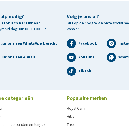
 zonlicht.
hulp nodig?
Volg je ons al?
telefonisch bereikbaar
Blijf op de hoogte via onze social m
m vrijdag: 08:30 - 13:00 uur
kanalen
tuur ons een WhatsApp bericht
Facebook
Inst
uur ons een e-mail
YouTube
What
TikTok
re categorieën
Populaire merken
er
Royal Canin
r
Hill's
men, halsbanden en tuigjes
Trixie