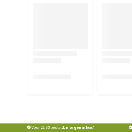
Inhoud
60 capsules
Samenstelling
Bruine rijstmeel, Maltodextrine, Varkensgelatine,
Analytische bestanddelen
Ruw eiwit 4,60, ruw vet 1,61, ruwe as 2,60, ruwe celst
Toevoegingen per kg
Vitamine B12 ( cyanocobalamine) 2500 mg, vitamin
WAARSCHUWING: NIET VOOR MENSELIJKE CONSU
Voor 21:30 besteld,
morgen
in huis*