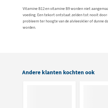
Vitamine B12 en vitamine B9 worden niet aangema
voeding. Een tekort ontstaat zelden tot nooit door e
probleem ter hoogte van de alvleesklier of dunne 
worden.
Een vitamine B12 tekort kan ook ontstaan door chron
verstandig om ook vitamine B12 te geven ter onder
altijd om een bepaling in het bloed van vitamine B1
In het Kort
Andere klanten kochten ook
Ondersteunt het eiwitmetabolisme, DNA herstel 
Bevat vitamine B12 en B9 en ondersteunt onder 
Geschikt voor hond en kat
Makkelijk toe te dienen capsules