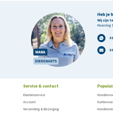
Bewaren
Bewaren tussen 15-25 graden Celsius. Vermijd direct
Heb je 
Wij zijn 
Maandag t/
S
St
Service & contact
Populai
Klantenservice
Hondenvo
Account
Kattenvoe
Verzending & Bezorging
Hondenrie