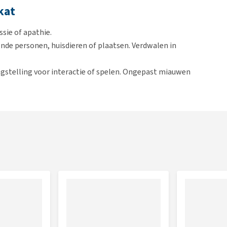
kat
ssie of apathie.
nde personen, huisdieren of plaatsen. Verdwalen in
ngstelling voor interactie of spelen. Ongepast miauwen
 nachts. Verhoogd aantal uren slaap overdag en totale
illekeurige plaatsen. Verminderde of geen signalering van
ten gaan, maar bij terugkomst toch binnenshuis zijn
e capsule waardoor het gemakkelijk kan worden toegediend.
sel worden gemengd of de capsule kan in zijn geheel