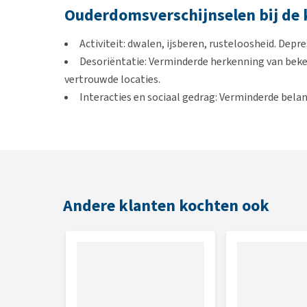
Ouderdomsverschijnselen bij de 
Activiteit: dwalen, ijsberen, rusteloosheid. Depre
Desoriëntatie: Verminderde herkenning van beke
vertrouwde locaties.
Interacties en sociaal gedrag: Verminderde bela
zonder duidelijke reden.
Slaap-waak cyclus: Rusteloze slaap of wakker 's
slaaptijd.
Huisbevuiling: binnen plassen en of poepen op w
de intentie om naar het toilet te moeten. Naar bui
Andere klanten kochten ook
behoefte doen.
Toediening
Aktivait (aanvullend diervoeder) zit in een handig
De capsule kunnen worden geopend en met het voed