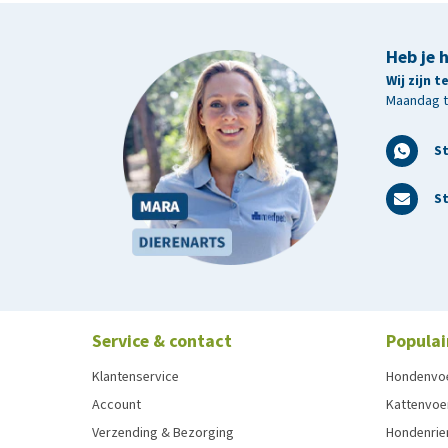
Bewaren
Heb je 
Bewaren bij 15 - 25 graden en direct zonlicht vermij
Wij zijn 
Maandag t/
S
St
Service & contact
Populai
Klantenservice
Hondenvo
Account
Kattenvoe
Verzending & Bezorging
Hondenrie