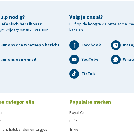
hulp nodig?
Volg je ons al?
den.
telefonisch bereikbaar
Blijf op de hoogte via onze social m
m vrijdag: 08:30 - 13:00 uur
kanalen
tuur ons een WhatsApp bericht
Facebook
Inst
uur ons een e-mail
YouTube
What
TikTok
re categorieën
Populaire merken
er
Royal Canin
r
Hill's
men, halsbanden en tuigjes
Trixie