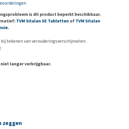
erproblemen
nd te zwaar wordt?
beoordelingen
derdom en dementie
lp! Mijn hond plast in
ingsprobleem is dit product beperkt beschikbaar.
is. Wat nu?
ergewicht en conditie
rnatief:
TVM Sitalan SE Tabletten
of
TVM Sitalan
kijk alles
nsie
.
ieren, pezen en botten
uchtbaarheid
 bij tekenen van verouderingsverschijnselen.
e
kijk alles
 niet langer verkrijgbaar.
n zeggen