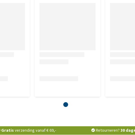
curcuma longa/lecithine 12,5 mg, vitamine B6 0,75 mg,
um (selenomethionine) 0,02 mg, vitamine E 5 IU, vitamine
zels 2,40.
 (Foliumzuur) 830 mg, vitamine D3 (cholecalciferol) 66660
 E (DL-alfa-tocoferyl) 16666 IU, selenomethionine 66 mg,
MPTIE
Gratis
verzending vanaf € 69,-
Retourneren?
30 dag