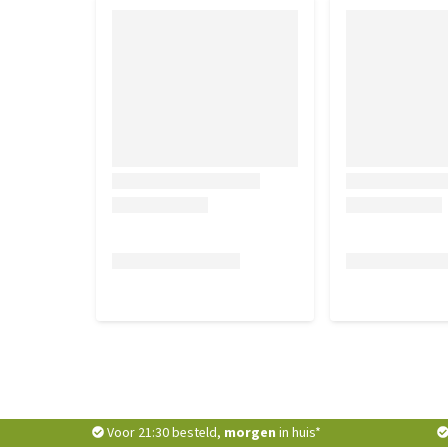
calciumcarbonaat, fructose.
Elke capsule bevat: DHA 12,5 mg, lecithine 7,5 mg, 
vitamine B12 0,0075 mg, foliumzuur 0,25 mg, seleni
D3 20 IU, selenomethionine 0,02 mg.
Analytische bestanddelen
Ruwe vet 15,50, ruw as 3,60, ruw eiwit 18,80, ruwe ve
Toevoegingsmiddelen per kg
Vitamine B12 (cyanocobalamine) 25 mg, vitamine B9
IU, vitamine B6 (Pyridoxine HCl) 2500 mg, vitamine
lecithine 25000 mg, curcuma longa 41600 mg.
WAARSCHUWING: NIET VOOR MENSELIJKE CONSU
Voor 21:30 besteld,
morgen
in huis*