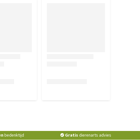
en
bedenktijd
Gratis
dierenarts advies