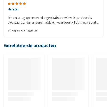
Herstel!
Ik kom terug op een eerder geplaatste review. Dit product is
vloeibaarder dan andere middelen waardoor ik heb in een spuitje
kan opnemen en toe kan dienen. Het werkt goed! ????????
31 januari 2023
, door
Eef
Gerelateerde producten