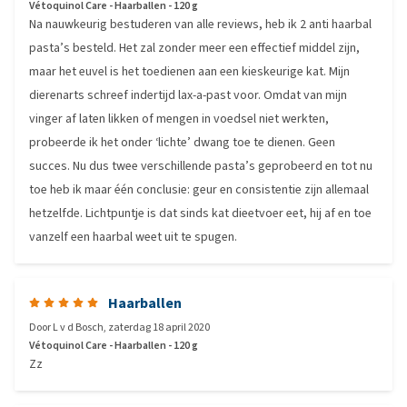
Vétoquinol Care - Haarballen - 120 g
Na nauwkeurig bestuderen van alle reviews, heb ik 2 anti haarbal
pasta’s besteld. Het zal zonder meer een effectief middel zijn,
maar het euvel is het toedienen aan een kieskeurige kat. Mijn
dierenarts schreef indertijd lax-a-past voor. Omdat van mijn
vinger af laten likken of mengen in voedsel niet werkten,
probeerde ik het onder ‘lichte’ dwang toe te dienen. Geen
succes. Nu dus twee verschillende pasta’s geprobeerd en tot nu
toe heb ik maar één conclusie: geur en consistentie zijn allemaal
hetzelfde. Lichtpuntje is dat sinds kat dieetvoer eet, hij af en toe
vanzelf een haarbal weet uit te spugen.
Haarballen
Door
L v d Bosch
,
zaterdag 18 april 2020
Vétoquinol Care - Haarballen - 120 g
Zz