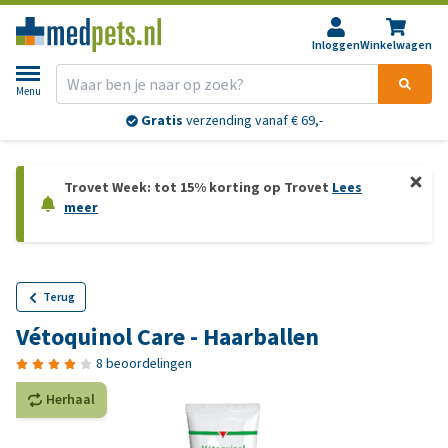
Inloggen
Winkelwagen
Menu
Gratis
verzending vanaf € 69,-
Trovet Week: tot 15% korting op Trovet
Lees
meer
Terug
Vétoquinol Care - Haarballen
8 beoordelingen
Herhaal