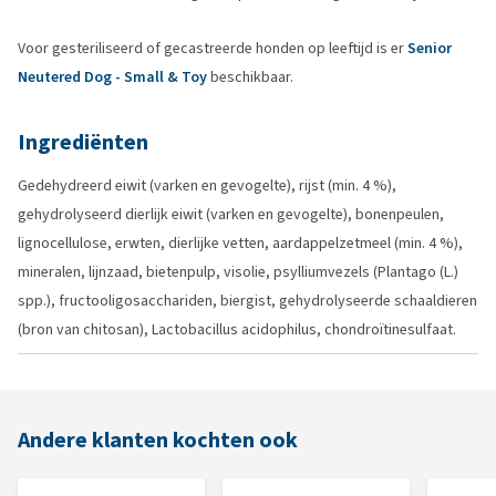
Voor gesteriliseerd of gecastreerde honden op leeftijd is er
Senior
Neutered Dog - Small & Toy
beschikbaar.
Ingrediënten
Gedehydreerd eiwit (varken en gevogelte), rijst (min. 4 %),
gehydrolyseerd dierlijk eiwit (varken en gevogelte), bonenpeulen,
lignocellulose, erwten, dierlijke vetten, aardappelzetmeel (min. 4 %),
mineralen, lijnzaad, bietenpulp, visolie, psylliumvezels (Plantago (L.)
spp.), fructooligosacchariden, biergist, gehydrolyseerde schaaldieren
(bron van chitosan), Lactobacillus acidophilus, chondroïtinesulfaat.
Andere klanten kochten ook