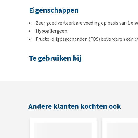
Eigenschappen
Zeer goed verteerbare voeding op basis van 1 ei
Hypoallergeen
Fructo-oligosacchariden (FOS) bevorderen een 
Te gebruiken bij
Volwassen honden
Compensatie voor een slechte spijsvertering
Vermindering van intestinale absorptiestoornis
Andere klanten kochten ook
Niet te gebruiken bij
Aandoeningen waarbij een laag vetgehalte van de
Honden met hyperlipidemie