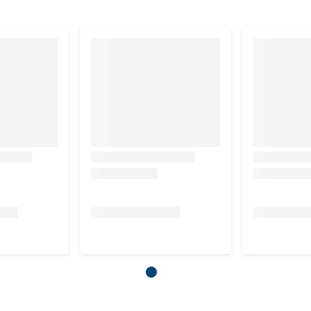
appelen, mineralen, gedroogde bietenpulp,
, ruwe celstof 0,9%, calcium 0,29%, natrium 0,15%, kalium
kg
 IE, vitamine E (3a671) 10 mg, zink (als
ulfaatpentahydraat) 1 mg.