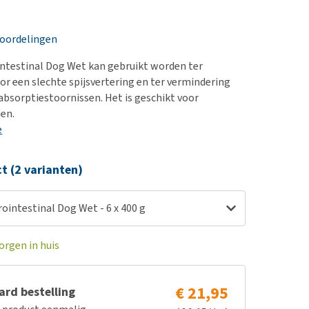
erproblemen
nd te zwaar wordt?
derdom en dementie
lp! Mijn hond plast in
eoordelingen
is. Wat nu?
ergewicht en conditie
kijk alles
intestinal Dog Wet kan gebruikt worden ter
ieren, pezen en botten
r een slechte spijsvertering en ter vermindering
uchtbaarheid
 absorptiestoornissen. Het is geschikt voor
en.
kijk alles
e
ct (2 varianten)
rointestinal Dog Wet - 6 x 400 g
orgen in huis
€ 21,95
rd bestelling