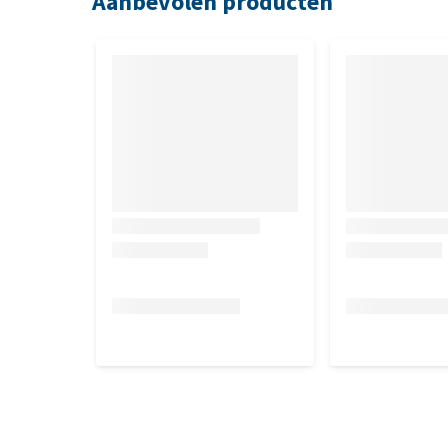
Aanbevolen producten
Eend (eendenvlees, eendenhart, eendenmaag), aard
poedercellulose, inuline (cichoreiwortel).
Analytische bestanddelen
Vocht 79,0%, eiwit 8%, vetgehalte 6%, ruwe as 1,8%
0,22%, fosfor 0,19%.
Nutritionele toevoegingsmiddelen per 
Vitamine A (3a672c) 2025 IE, vitamine D3 (3a671) 136
zinksulfaatmonohydraat) 20 mg, koper (als kopers