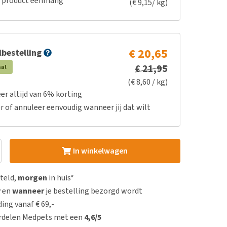
e product eenmalig
(€ 9,15/ kg)
€ 20,65
bestelling
€ 21,95
aal
(€ 8,60 / kg)
er altijd van 6% korting
r of annuleer eenvoudig wanneer jij dat wilt
In winkelwagen
steld,
morgen
in huis*
r
en
wanneer
je bestelling bezorgd wordt
ing vanaf € 69,-
rdelen Medpets met een
4,6/5