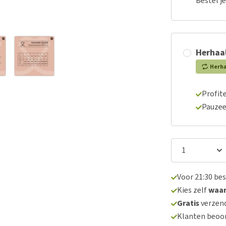
Bestel j
Herhaal
Herh
Profite
Pauzee
Voor 21:30 be
Kies zelf
waa
Gratis
verzend
Klanten beoo