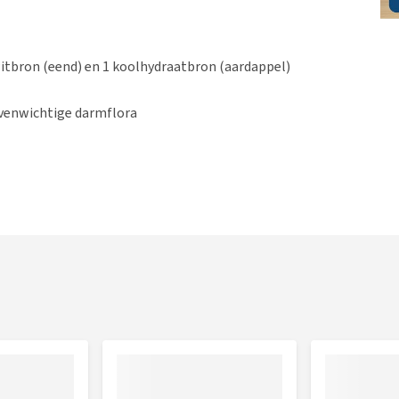
witbron (eend) en 1 koolhydraatbron (aardappel)
evenwichtige darmflora
sen
 voeding nodig is