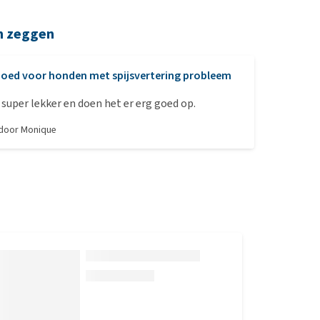
n zeggen
oed voor honden met spijsvertering probleem
 super lekker en doen het er erg goed op.
 door
Monique