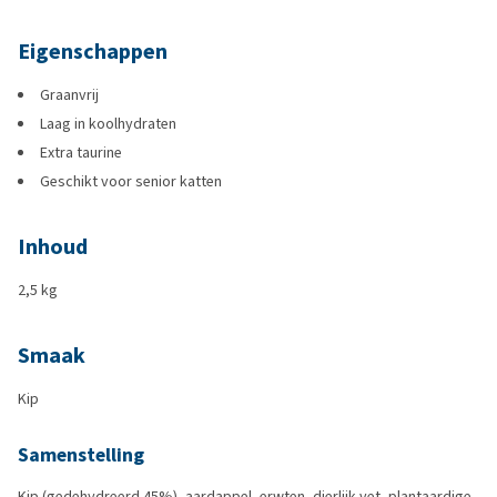
Eigenschappen
Graanvrij
Laag in koolhydraten
Extra taurine
Geschikt voor senior katten
Inhoud
2,5 kg
Smaak
Kip
Samenstelling
Kip (gedehydreerd 45%), aardappel, erwten, dierlijk vet, plantaardige