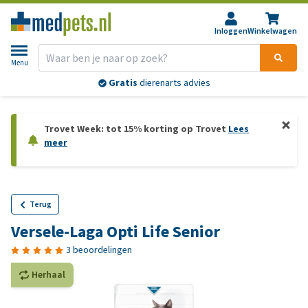
Inloggen
Winkelwagen
Menu
Voor 21:30 besteld,
morgen
in huis*
Trovet Week: tot 15% korting op Trovet
Lees
meer
Terug
Versele-Laga Opti Life Senior
3 beoordelingen
Herhaal