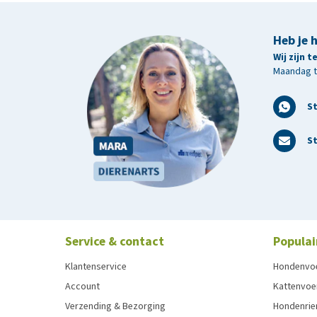
Heb je 
Wij zijn 
Maandag t/
S
St
Service & contact
Populai
Klantenservice
Hondenvo
Account
Kattenvoe
Verzending & Bezorging
Hondenrie