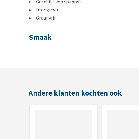
Geschikt voor puppy's
Droogvoer
Graanvrij
Smaak
Kip
Inhoud
2,5 of 12,5 kg
Andere klanten kochten ook
Samenstelling kip
kip (gedehydreerd 45%), aardappel (15%), erwten, die
plantaardige vezels (cellulose 2%), biergist, zalmoli
gedroogde hele eieren, zeealgen (Ascophyllum nodo
glucosamine 500 mg/kg, kurkuma, rozemarijn (16,8