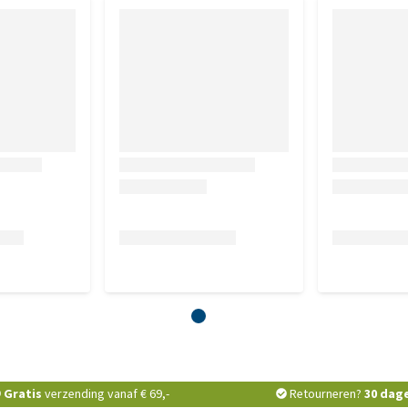
Gratis
verzending vanaf € 69,-
Retourneren?
30 dag