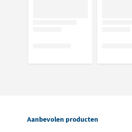
Analytische bestanddelen kip
Eiwit 38,0% (*85,0% dierlijk eiwit op het totale ei
calcium 1,3%, fosfor 1,0%, taurine 2300 mg/kg.
Aanbevolen producten