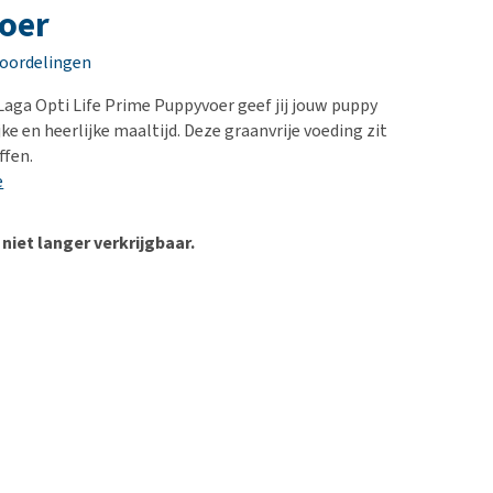
erproblemen
nd te zwaar wordt?
oer
derdom en dementie
lp! Mijn hond plast in
eoordelingen
is. Wat nu?
ergewicht en conditie
kijk alles
Laga Opti Life Prime Puppyvoer geef jij jouw puppy
ieren, pezen en botten
jke en heerlijke maaltijd. Deze graanvrije voeding zit
uchtbaarheid
ffen.
e
kijk alles
 niet langer verkrijgbaar.