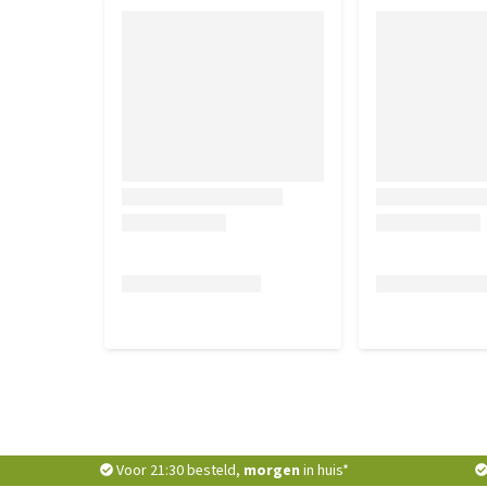
Voor 21:30 besteld,
morgen
in huis*