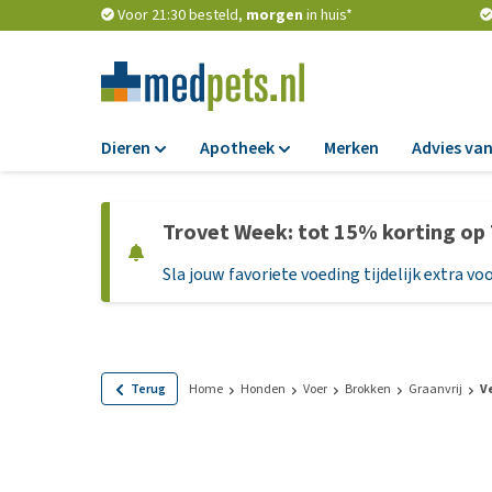
Voor 21:30 besteld,
morgen
in huis*
Dieren
Apotheek
Merken
Advies van
Voer
Apotheek
Trovet Week: tot 15% korting op
Hondenbrokken
Vlooien en teken
Sla jouw favoriete voeding tijdelijk extra voo
Natvoer
Ontworming
Dieetvoer
Medicijnen en
supplementen
Standaardvoer
Probiotica en we
Graanvrij honden
Terug
Home
Honden
Voer
Brokken
Graanvrij
V
Vitamines en min
Puppyvoer en sna
Medische benodi
Glutenvrij honden