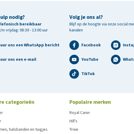
hulp nodig?
Volg je ons al?
telefonisch bereikbaar
Blijf op de hoogte via onze social m
m vrijdag: 08:30 - 13:00 uur
kanalen
tuur ons een WhatsApp bericht
Facebook
Inst
uur ons een e-mail
YouTube
What
TikTok
re categorieën
Populaire merken
er
Royal Canin
r
Hill's
men, halsbanden en tuigjes
Trixie