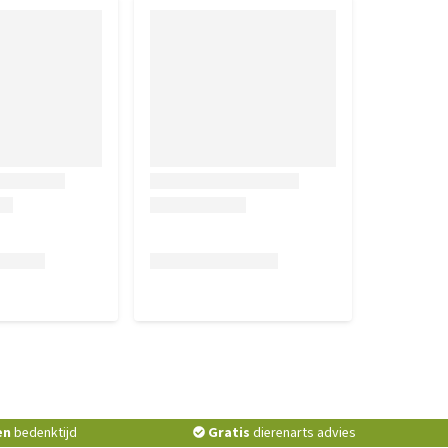
en
bedenktijd
Gratis
dierenarts advies