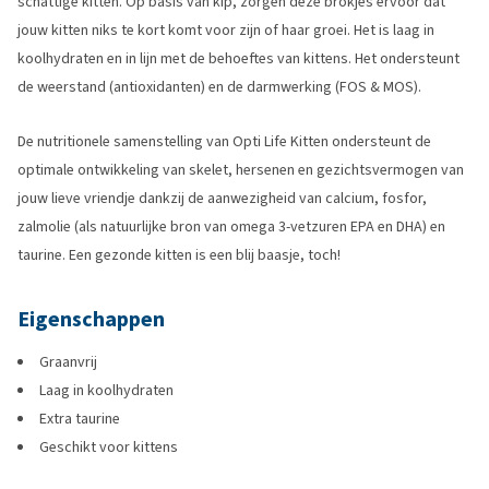
schattige kitten. Op basis van kip, zorgen deze brokjes ervoor dat
jouw kitten niks te kort komt voor zijn of haar groei. Het is laag in
koolhydraten en in lijn met de behoeftes van kittens. Het ondersteunt
de weerstand (antioxidanten) en de darmwerking (FOS & MOS).
De nutritionele samenstelling van Opti Life Kitten ondersteunt de
optimale ontwikkeling van skelet, hersenen en gezichtsvermogen van
jouw lieve vriendje dankzij de aanwezigheid van calcium, fosfor,
zalmolie (als natuurlijke bron van omega 3-vetzuren EPA en DHA) en
taurine. Een gezonde kitten is een blij baasje, toch!
Eigenschappen
Graanvrij
Laag in koolhydraten
Extra taurine
Geschikt voor kittens