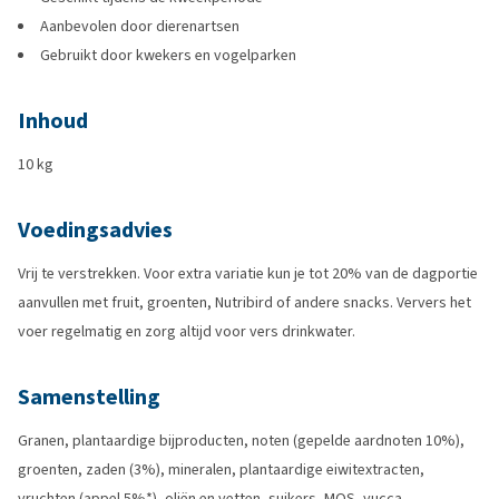
Aanbevolen door dierenartsen
Gebruikt door kwekers en vogelparken
Inhoud
10 kg
Voedingsadvies
Vrij te verstrekken. Voor extra variatie kun je tot 20% van de dagportie
aanvullen met fruit, groenten, Nutribird of andere snacks. Ververs het
voer regelmatig en zorg altijd voor vers drinkwater.
Samenstelling
Granen, plantaardige bijproducten, noten (gepelde aardnoten 10%),
groenten, zaden (3%), mineralen, plantaardige eiwitextracten,
vruchten (appel 5%*), oliën en vetten, suikers, MOS, yucca.