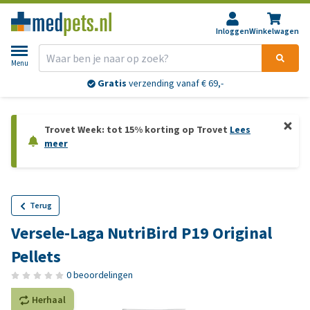
Inloggen
Winkelwagen
Menu
Gratis
verzending vanaf € 69,-
Trovet Week: tot 15% korting op Trovet
Lees
meer
Terug
Versele-Laga NutriBird P19 Original
Pellets
0 beoordelingen
Herhaal