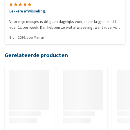
Lekkere afwisseling.
Voor mijn muisjes is dit geen dagelijks voer, maar krijgen ze dit
voer 1x per week. Dan hebben ze wat afwisseling, want ik verwen
mijn muisjes met allerlei dingen om op te knagen, om te snoepen
8 juni 2026
, door
Marjon
en om van te eten.
Gerelateerde producten