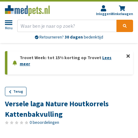
Inloggen
Winkelwagen
Menu
Retourneren?
30 dagen
bedenktijd
Trovet Week: tot 15% korting op Trovet
Lees
meer
Terug
Versele laga Nature Houtkorrels
Kattenbakvulling
0 beoordelingen