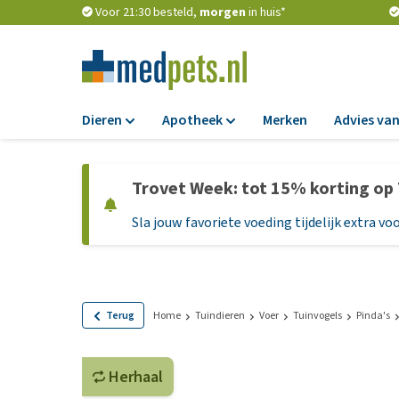
Voor 21:30 besteld,
morgen
in huis*
Dieren
Apotheek
Merken
Advies van
Voer
Apotheek
Trovet Week: tot 15% korting op
Hondenbrokken
Vlooien en teken
Sla jouw favoriete voeding tijdelijk extra voo
Natvoer
Ontworming
Dieetvoer
Medicijnen en
supplementen
Standaardvoer
Probiotica en we
Graanvrij honden
Terug
Home
Tuindieren
Voer
Tuinvogels
Pinda's
Vitamines en min
Puppyvoer en sna
Medische benodi
Herhaal
Glutenvrij honden