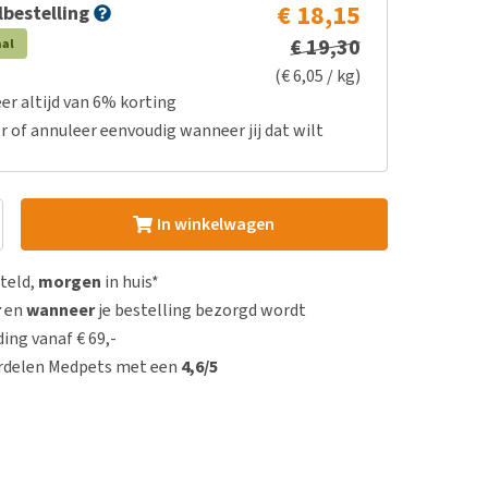
€ 18,15
bestelling
€ 19,30
aal
(€ 6,05 / kg)
er altijd van 6% korting
r of annuleer eenvoudig wanneer jij dat wilt
In winkelwagen
steld,
morgen
in huis*
r
en
wanneer
je bestelling bezorgd wordt
ing vanaf € 69,-
rdelen Medpets met een
4,6/5