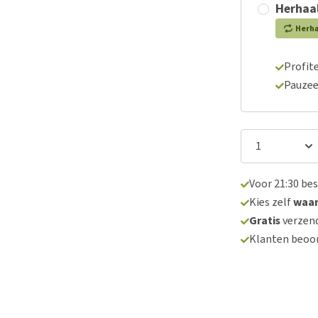
Herhaal
Herh
Profite
Pauzee
Voor 21:30 be
Kies zelf
waa
Gratis
verzend
Klanten beoo