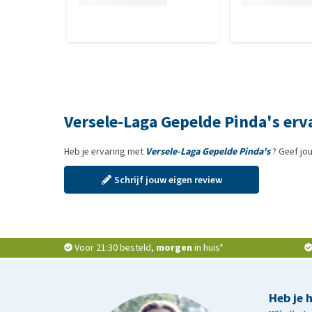
Versele-Laga Gepelde Pinda's erv
Heb je ervaring met
Versele-Laga Gepelde Pinda's
? Geef jo
Schrijf jouw eigen review
Voor 21:30 besteld,
morgen
in huis*
Heb je 