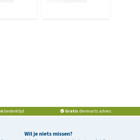
en
bedenktijd
Gratis
dierenarts advies
Wil je niets missen?