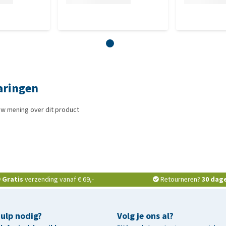
aringen
uw mening over dit product
Gratis
verzending vanaf € 69,-
Retourneren?
30 dag
hulp nodig?
Volg je ons al?