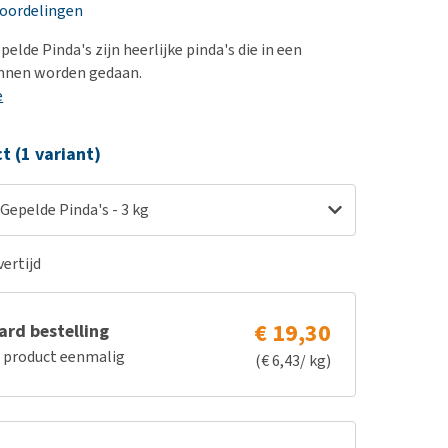
erproblemen
nd te zwaar wordt?
eoordelingen
derdom en dementie
lp! Mijn hond plast in
elde Pinda's zijn heerlijke pinda's die in een
is. Wat nu?
ergewicht en conditie
unnen worden gedaan.
kijk alles
e
ieren, pezen en botten
uchtbaarheid
ct (1 variant)
kijk alles
Gepelde Pinda's - 3 kg
ertijd
€ 19,30
rd bestelling
e product eenmalig
(€ 6,43/ kg)